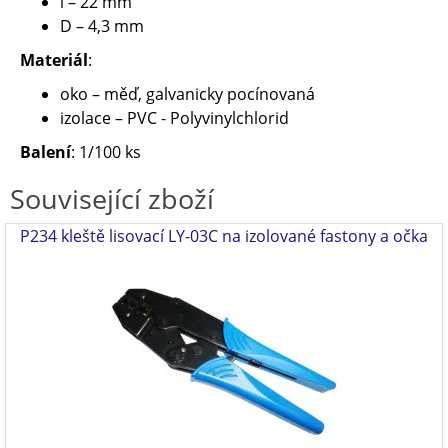
l – 22 mm
D – 4,3 mm
Materiál
:
oko – měď, galvanicky pocínovaná
izolace – PVC - Polyvinylchlorid
Balení
: 1/100 ks
Související zboží
P234 kleště lisovací LY-03C na izolované fastony a očka