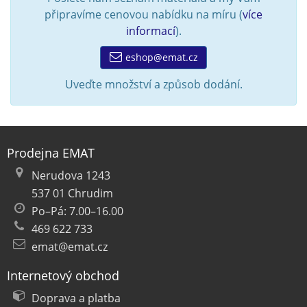
připravíme cenovou nabídku na míru (
více
informací
).
eshop@emat.cz
Uveďte množství a způsob dodání.
Prodejna EMAT
Nerudova 1243
537 01 Chrudim
Po–Pá: 7.00–16.00
469 622 733
emat@emat.cz
Internetový obchod
Doprava a platba