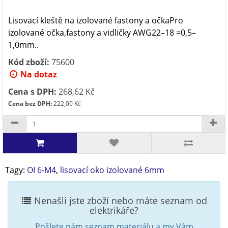
Lisovací kleště na izolované fastony a očkaPro
izolované očka,fastony a vidličky AWG22–18 =0,5–
1,0mm..
Kód zboží:
75600
Na dotaz
Cena s DPH:
268,62 Kč
Cena bez DPH:
222,00 Kč
Tagy:
OI 6-M4
,
lisovací oko izolované 6mm
Nenašli jste zboží nebo máte seznam od
elektrikáře?
Pošlete nám seznam materiálu a my Vám