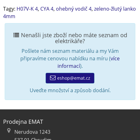
Tagy:
H07V-K 4
,
CYA 4
,
ohebný vodič 4
,
zeleno-žlutý lanko
4mm
Nenašli jste zboží nebo máte seznam od
elektrikáře?
Pošlete nám seznam materiálu a my Vám
připravíme cenovou nabídku na míru (
více
informací
).
eshop@emat.cz
Uveďte množství a způsob dodání.
Prodejna EMAT
Nerudova 1243