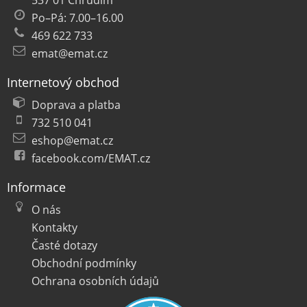
537 01 Chrudim
Po–Pá: 7.00–16.00
469 622 733
emat@emat.cz
Internetový obchod
Doprava a platba
732 510 041
eshop@emat.cz
facebook.com/EMAT.cz
Informace
O nás
Kontakty
Časté dotazy
Obchodní podmínky
Ochrana osobních údajů