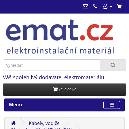
Váš spolehlivý dodavatel elektromateriálu
(0) 0,00 KČ
Menu
Kabely, vodiče