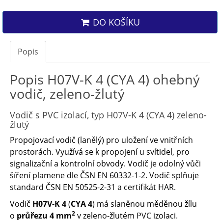
DO KOŠÍKU
Popis
Popis H07V-K 4 (CYA 4) ohebný
vodič, zeleno-žlutý
Vodič s PVC izolací, typ H07V-K 4 (CYA 4) zeleno-
žlutý
Propojovací vodič (lanělý) pro uložení ve vnitřních
prostorách. Využívá se k propojení u svítidel, pro
signalizační a kontrolní obvody. Vodič je odolný vůči
šíření plamene dle ČSN EN 60332-1-2. Vodič splňuje
standard ČSN EN 50525-2-31 a certifikát HAR.
Vodič
H07V-K 4
(
CYA 4
) má slaněnou měděnou žílu
2
o
průřezu 4 mm
v zeleno-žlutém PVC izolaci.