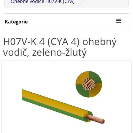
Ohebné vodiče H07V-K (CYA)
Kategorie
H07V-K 4 (CYA 4) ohebný
vodič, zeleno-žlutý