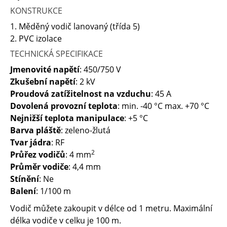
KONSTRUKCE
1. Měděný vodič lanovaný (třída 5)
2. PVC izolace
TECHNICKÁ SPECIFIKACE
Jmenovité napětí
: 450/750 V
Zkušební napětí
: 2 kV
Proudová zatížitelnost na vzduchu
: 45 A
Dovolená provozní teplota
: min. -40 °C max. +70 °C
Nejnižší teplota manipulace
: +5 °C
Barva pláště
: zeleno-žlutá
Tvar jádra
: RF
2
Průřez vodičů
: 4 mm
Průměr vodiče
: 4,4 mm
Stínění
: Ne
Balení
: 1/100 m
Vodič můžete zakoupit v délce od 1 metru. Maximální
délka vodiče v celku je 100 m.