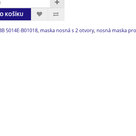
O KOŠÍKU
BB 5014E-B01018
,
maska nosná s 2 otvory
,
nosná maska pro