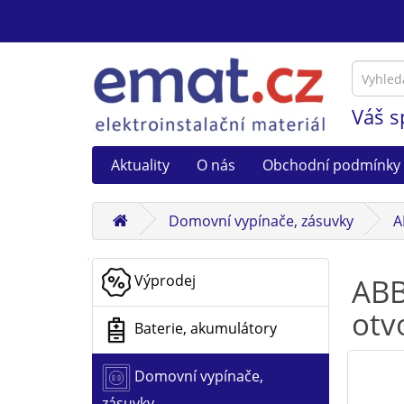
Váš s
Aktuality
O nás
Obchodní podmínky
Domovní vypínače, zásuvky
A
Výprodej
ABB
otv
Baterie, akumulátory
Domovní vypínače,
zásuvky