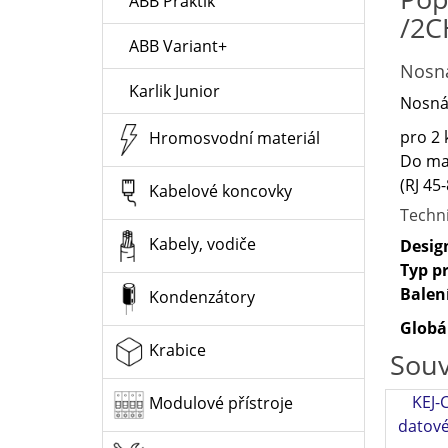
ABB Praktik
/2C
ABB Variant+
Nosná
Karlik Junior
Nosná
pro 2 
Hromosvodní materiál
Do mas
(RJ 45
Kabelové koncovky
Techn
Kabely, vodiče
Desig
Typ p
Balen
Kondenzátory
Globá
Krabice
Souv
KEJ-
Modulové přístroje
datové