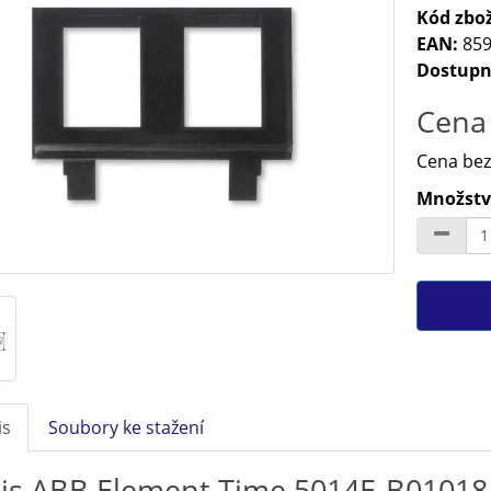
Kód zbož
EAN:
859
Dostupn
Cena 
Cena bez
Množství
is
Soubory ke stažení
is ABB Element Time 5014E-B01018 