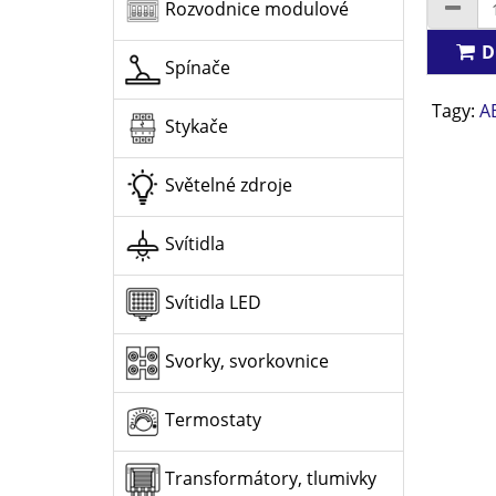
Rozvodnice modulové
D
Spínače
Tagy:
A
Stykače
Světelné zdroje
Svítidla
Svítidla LED
Svorky, svorkovnice
Termostaty
Transformátory, tlumivky