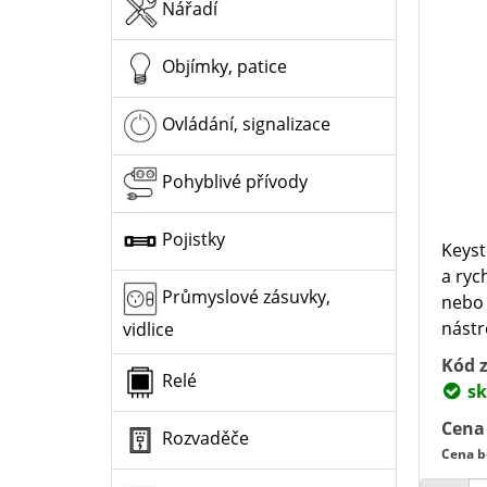
Nářadí
Objímky, patice
Ovládání, signalizace
Pohyblivé přívody
Pojistky
Keyst
a ryc
Průmyslové zásuvky,
nebo 
nástr
vidlice
Kód z
Relé
sk
Cena
Rozvaděče
Cena b