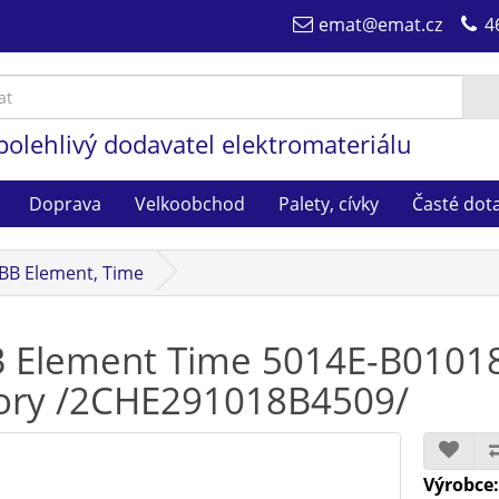
emat@emat.cz
4
polehlivý dodavatel elektromateriálu
Doprava
Velkoobchod
Palety, cívky
Časté dot
BB Element, Time
 Element Time 5014E-B01018
ory /2CHE291018B4509/
Výrobce