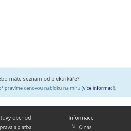
nebo máte seznam od elektrikáře?
řipravíme cenovou nabídku na míru (
více informací
).
etový obchod
Informace
prava a platba
O nás