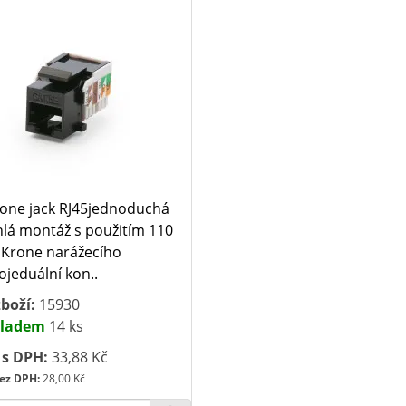
one jack RJ45jednoduchá
hlá montáž s použitím 110
Krone narážecího
ojeduální kon..
boží:
15930
ladem
14 ks
 s DPH:
33,88 Kč
ez DPH:
28,00 Kč