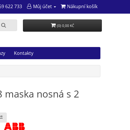
69 622 733
Můj účet
Nákupní košík
(0) 0,00 KČ
azy
Kontakty
 maska nosná s 2
: