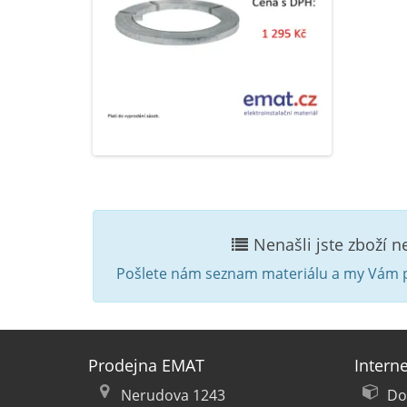
Nenašli jste zboží 
Pošlete nám seznam materiálu a my Vám p
Prodejna EMAT
Intern
Nerudova 1243
Do