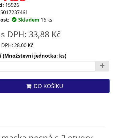
í:
15926
5017237461
ost:
Skladem
16 ks
s DPH: 33,88 Kč
 DPH: 28,00 Kč
 (Množstevní jednotka: ks)
DO KOŠÍKU
maska nosná s 2 otvory