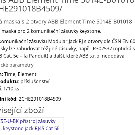
HE291018B4509/
 maska s 2 otvory ABB Element Time 5014E-B01018
 maska pro 2 komunikační zásuvky keystone.
komunikační zásuvku Modular Jack RJ s otvory dle ČSN EN 60
ky lze zabudovat též jiné zásuvky, např.: R302537 (optická s
-8 Cat. 5e – fa Panduit) a další, které ABB s.r.o. nedodává.
ické parametry
n
: Time, Element
roduktu
: příslušenství
í
: 1/10 ks
lní kód
: 2CHE291018B4509
isející zboží
C5E-U-BK přístroj zásuvky
, keystone jack RJ45 Cat 5E