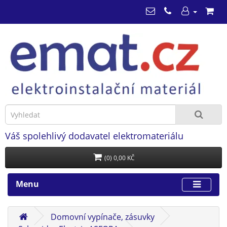
Váš spolehlivý dodavatel elektromateriálu
(0) 0,00 KČ
Menu
Domovní vypínače, zásuvky