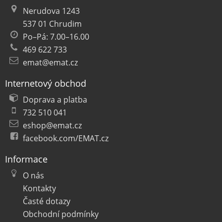
Nerudova 1243
537 01 Chrudim
Po–Pá: 7.00–16.00
469 622 733
emat@emat.cz
Internetový obchod
Doprava a platba
732 510 041
eshop@emat.cz
facebook.com/EMAT.cz
Informace
O nás
Kontakty
Časté dotazy
Obchodní podmínky