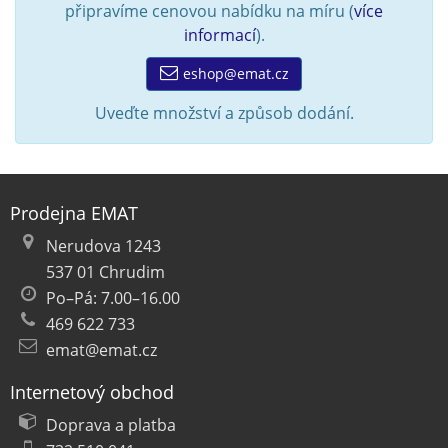
připravíme cenovou nabídku na míru (
více
informací
).
eshop@emat.cz
Uveďte množství a způsob dodání.
Prodejna EMAT
Nerudova 1243
537 01 Chrudim
Po–Pá: 7.00–16.00
469 622 733
emat@emat.cz
Internetový obchod
Doprava a platba