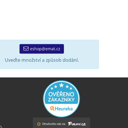
eshop@emat.cz
Uveďte množství a způsob dodání.
ů