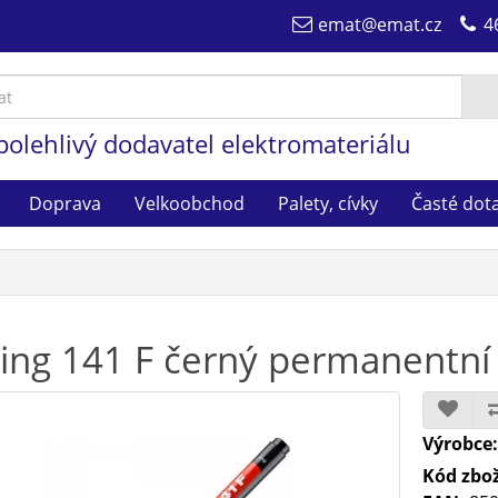
emat@emat.cz
4
polehlivý dodavatel elektromateriálu
Doprava
Velkoobchod
Palety, cívky
Časté dot
ing 141 F černý permanentn
Výrobce
Kód zbož