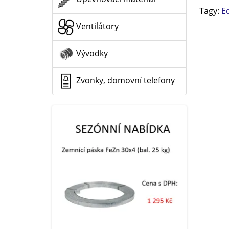
Tagy:
E
Ventilátory
Vývodky
Zvonky, domovní telefony