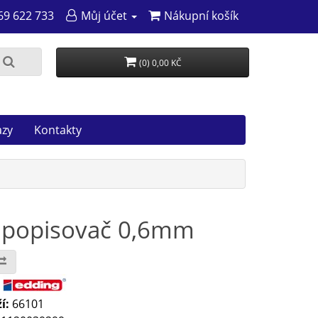
69 622 733
Můj účet
Nákupní košík
(0) 0,00 KČ
azy
Kontakty
í popisovač 0,6mm
:
í:
66101