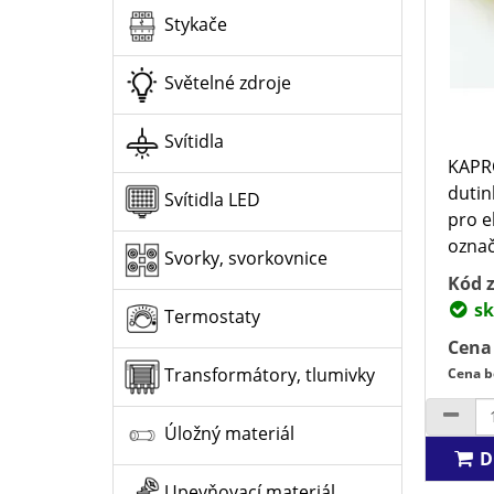
Stykače
Světelné zdroje
Svítidla
KAPRO
dutin
Svítidla LED
pro e
označ
Svorky, svorkovnice
Kód z
sk
Termostaty
Cena
Transformátory, tlumivky
Cena b
Úložný materiál
D
Upevňovací materiál