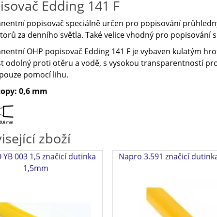
isovač Edding 141 F
entní popisovač speciálně určen pro popisování průhledných
torů za denního světla. Také velice vhodný pro popisování s
nentní OHP popisovač Edding 141 F je vybaven kulatým hr
t odolný proti otěru a vodě, s vysokou transparentností pr
pouze pomocí lihu.
stopy: 0,6 mm
isející zboží
YB 003 1,5 značicí dutinka
Napro 3.591 značicí dutin
1,5mm