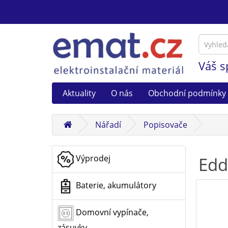
Váš s
Aktuality
O nás
Obchodní podmínky
Nářadí
Popisovače
Výprodej
Edd
Baterie, akumulátory
Domovní vypínače,
zásuvky