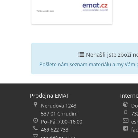
Nenašli jste zboží 
Pošlete nám seznam materiálu a my Vám p
Prodejna EMAT
Intern
Nerudova 1243
Do
537 01 Chrudim
73
Po–Pá: 7.00–16.00
es
469 622 733
fa
emat@emat.cz