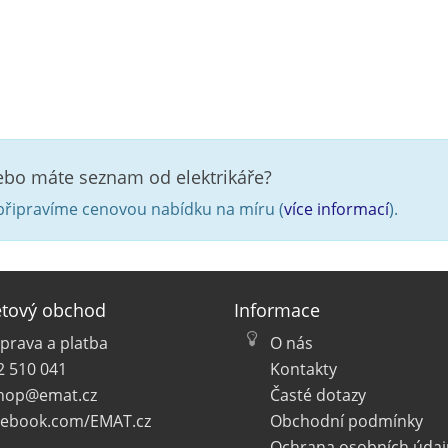
nebo máte seznam od elektrikáře?
řipravíme cenovou nabídku na míru (
více informací
).
etový obchod
Informace
prava a platba
O nás
2 510 041
Kontakty
hop@emat.cz
Časté dotazy
cebook.com/EMAT.cz
Obchodní podmínky
Ochrana osobních údaj