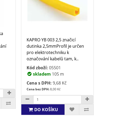
ka
KAPRO YB 003 2,5 značicí
vání
dutinka 2,5mmProfil je určen
pro elektrotechniku k
označování kabelů tam, k..
Kód zboží:
05501
skladem
105 m
Cena s DPH:
9,68 Kč
Cena bez DPH:
8,00 Kč
DO KOŠÍKU