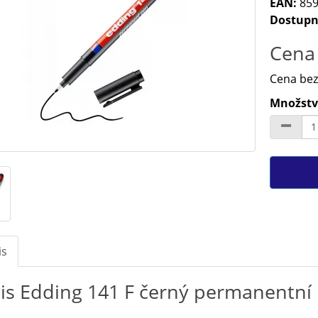
EAN:
859
Dostupn
Cena 
Cena bez
Množství
is
is Edding 141 F černý permanentní