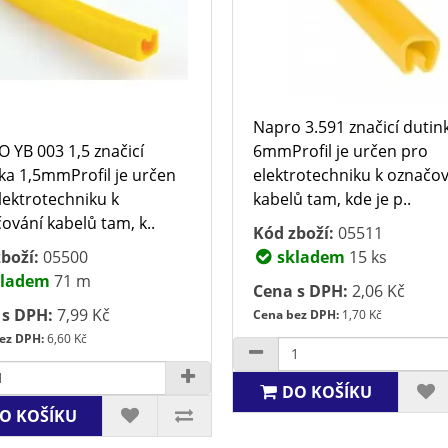
Napro 3.591 značicí dutin
 YB 003 1,5 značicí
6mmProfil je určen pro
ka 1,5mmProfil je určen
elektrotechniku k označo
lektrotechniku k
kabelů tam, kde je p..
ování kabelů tam, k..
Kód zboží:
05511
boží:
05500
skladem
15 ks
ladem
71 m
Cena s DPH:
2,06 Kč
 s DPH:
7,99 Kč
Cena bez DPH:
1,70 Kč
ez DPH:
6,60 Kč
DO KOŠÍKU
O KOŠÍKU