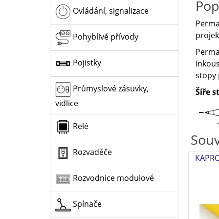
Pop
Ovládání, signalizace
Perman
projek
Pohyblivé přívody
Perma
Pojistky
inkous
stopy 
Průmyslové zásuvky,
Šíře 
vidlice
Relé
Souv
Rozvaděče
KAPRO 
Rozvodnice modulové
Spínače