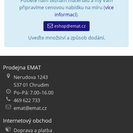
Pošlete nám seznam materiálu a my Vám
připravíme cenovou nabídku na míru (
více
informací
).
eshop@emat.cz
Uveďte množství a způsob dodání.
Prodejna EMAT
Nerudova 1243
537 01 Chrudim
Po–Pá: 7.00–16.00
469 622 733
emat@emat.cz
Internetový obchod
Doprava a platba