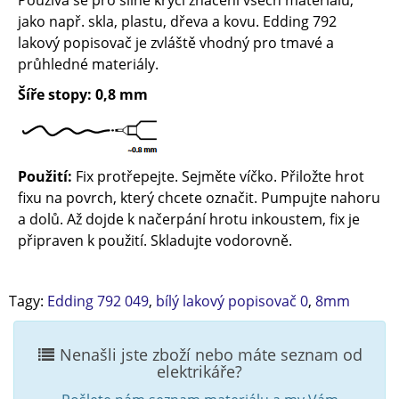
Používá se pro silně krycí značení všech materiálů,
jako např. skla, plastu, dřeva a kovu. Edding 792
lakový popisovač je zvláště vhodný pro tmavé a
průhledné materiály.
Šíře stopy: 0,8 mm
Použití:
Fix protřepejte. Sejměte víčko. Přiložte hrot
fixu na povrch, který chcete označit. Pumpujte nahoru
a dolů. Až dojde k načerpání hrotu inkoustem, fix je
připraven k použití. Skladujte vodorovně.
Tagy:
Edding 792 049
,
bílý lakový popisovač 0
,
8mm
Nenašli jste zboží nebo máte seznam od
elektrikáře?