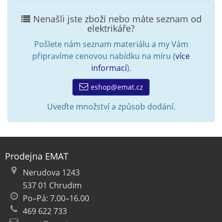
Nenašli jste zboží nebo máte seznam od
elektrikáře?
Pošlete nám seznam materiálu a my Vám
připravíme cenovou nabídku na míru (
více
informací
).
eshop@emat.cz
Uveďte množství a způsob dodání.
Prodejna EMAT
Nerudova 1243
537 01 Chrudim
Po–Pá: 7.00–16.00
469 622 733