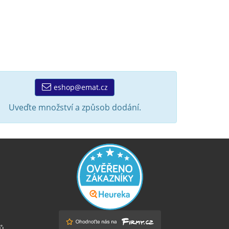
eshop@emat.cz
Uveďte množství a způsob dodání.
ů