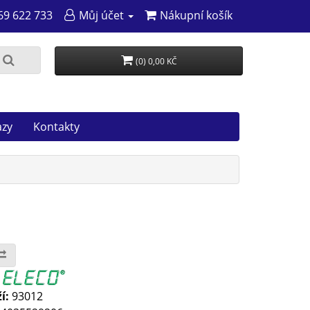
69 622 733
Můj účet
Nákupní košík
(0) 0,00 KČ
azy
Kontakty
:
í:
93012