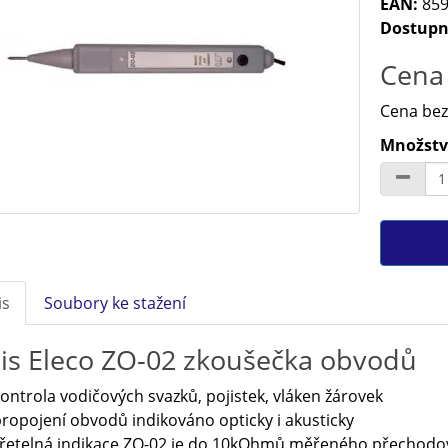
EAN:
859
Dostupn
Cena 
Cena bez
Množství
is
Soubory ke stažení
is Eleco ZO-02 zkoušečka obvodů
ontrola vodičových svazků, pojistek, vláken žárovek
ropojení obvodů indikováno opticky i akusticky
řetelná indikace ZO-02 je do 10kOhmů měřeného přechod