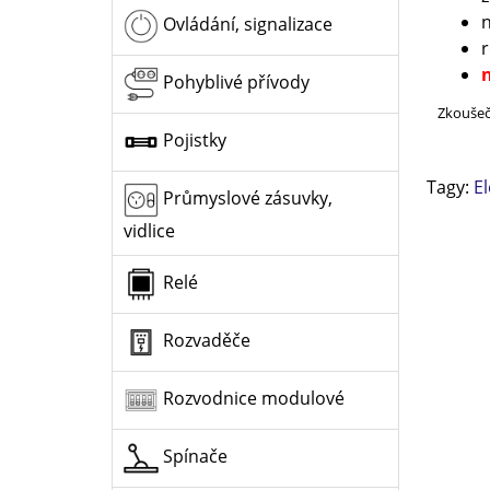
n
Ovládání, signalizace
r
n
Pohyblivé přívody
Zkoušeč
Pojistky
Tagy:
E
Průmyslové zásuvky,
vidlice
Relé
Rozvaděče
Rozvodnice modulové
Spínače