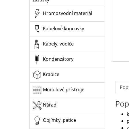
Hromosvodní materiál
Kabelové koncovky
Kabely, vodiče
Kondenzátory
Krabice
Pop
Modulové přístroje
Pop
Nářadí
k
Objímky, patice
p
z