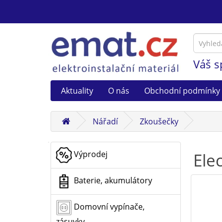
Váš s
Aktuality
O nás
Obchodní podmínky
Nářadí
Zkoušečky
Výprodej
Ele
Baterie, akumulátory
Domovní vypínače,
zásuvky