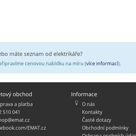
nebo máte seznam od elektrikáře?
řipravíme cenovou nabídku na míru (
více informací
).
etový obchod
Informace
prava a platba
O nás
2 510 041
Kontakty
hop@emat.cz
Časté dotazy
cebook.com/EMAT.cz
Obchodní podmínky
Ochrana osobních údaj