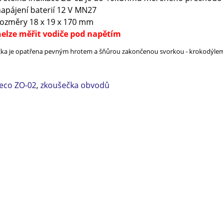
apájení baterií 12 V MN27
ozměry 18 x 19 x 170 mm
elze měřit vodiče pod napětím
ka je opatřena pevným hrotem a šňůrou zakončenou svorkou - krokodýlem
leco ZO-02
,
zkoušečka obvodů