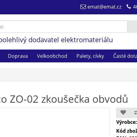
emat@emat.cz
4
polehlivý dodavatel elektromateriálu
Doprava
Velkoobchod
Palety, cívky
Časté dot
co ZO-02 zkoušečka obvodů
Výrobce
Kód zbož