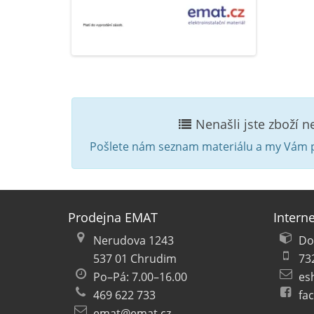
Nenašli jste zboží 
Pošlete nám seznam materiálu a my Vám p
Prodejna EMAT
Intern
Nerudova 1243
Do
537 01 Chrudim
73
Po–Pá: 7.00–16.00
es
469 622 733
fa
emat@emat.cz