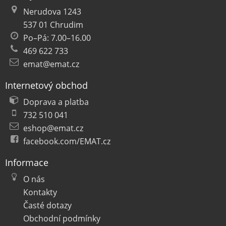
Nerudova 1243
537 01 Chrudim
Po–Pá: 7.00–16.00
469 622 733
emat@emat.cz
Internetový obchod
Doprava a platba
732 510 041
eshop@emat.cz
facebook.com/EMAT.cz
Informace
O nás
Kontakty
Časté dotazy
Obchodní podmínky