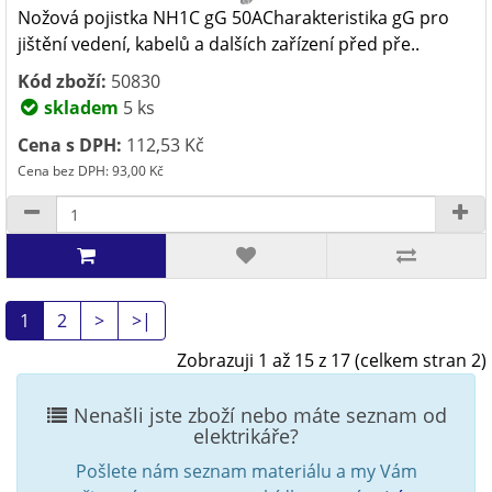
Nožová pojistka NH1C gG 50ACharakteristika gG pro
jištění vedení, kabelů a dalších zařízení před pře..
Kód zboží:
50830
skladem
5 ks
Cena s DPH:
112,53 Kč
Cena bez DPH: 93,00 Kč
1
2
>
>|
Zobrazuji 1 až 15 z 17 (celkem stran 2)
Nenašli jste zboží nebo máte seznam od
elektrikáře?
Pošlete nám seznam materiálu a my Vám