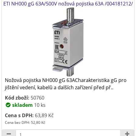
ETI NH000 gG 63A/500V nožová pojistka 63A /004181212/
Nožová pojistka NH000 gG 63ACharakteristika gG pro
jištění vedení, kabelů a dalších zařízení před př..
Kód zboží:
50760
skladem
10 ks
Cena s DPH:
63,89 Kč
Cena bez DPH: 52,80 Kč