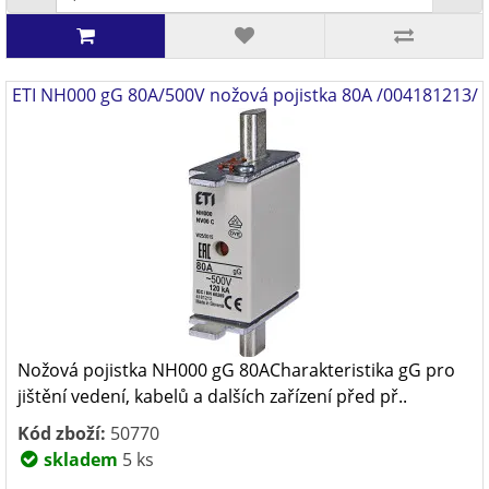
ETI NH000 gG 80A/500V nožová pojistka 80A /004181213/
Nožová pojistka NH000 gG 80ACharakteristika gG pro
jištění vedení, kabelů a dalších zařízení před př..
Kód zboží:
50770
skladem
5 ks