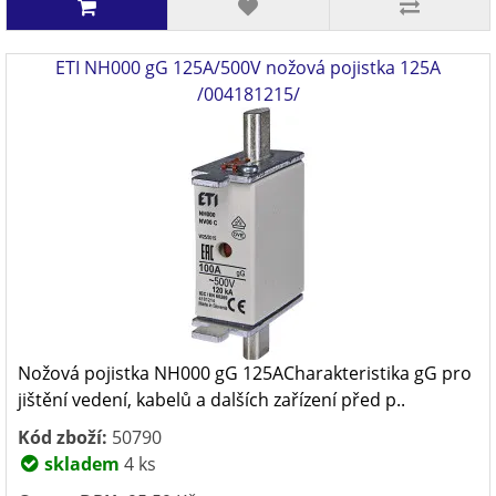
ETI NH000 gG 125A/500V nožová pojistka 125A
/004181215/
Nožová pojistka NH000 gG 125ACharakteristika gG pro
jištění vedení, kabelů a dalších zařízení před p..
Kód zboží:
50790
skladem
4 ks