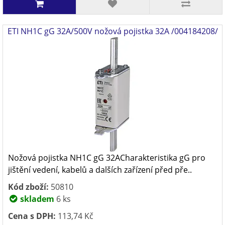
ETI NH1C gG 32A/500V nožová pojistka 32A /004184208/
Nožová pojistka NH1C gG 32ACharakteristika gG pro
jištění vedení, kabelů a dalších zařízení před pře..
Kód zboží:
50810
skladem
6 ks
Cena s DPH:
113,74 Kč