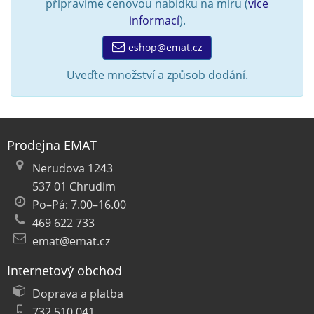
připravíme cenovou nabídku na míru (
více
informací
).
eshop@emat.cz
Uveďte množství a způsob dodání.
Prodejna EMAT
Nerudova 1243
537 01 Chrudim
Po–Pá: 7.00–16.00
469 622 733
emat@emat.cz
Internetový obchod
Doprava a platba
732 510 041