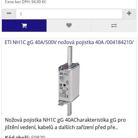
Cena bez DPH: 94,00 Kč
ETI NH1C gG 40A/500V nožová pojistka 40A /004184210/
Nožová pojistka NH1C gG 40ACharakteristika gG pro
jištění vedení, kabelů a dalších zařízení před pře..
Kód zboží:
50820