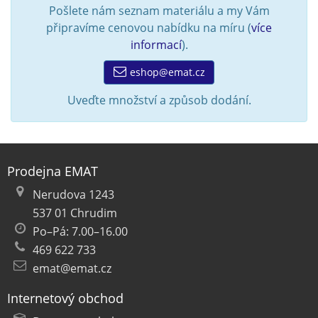
Pošlete nám seznam materiálu a my Vám
připravíme cenovou nabídku na míru (
více
informací
).
eshop@emat.cz
Uveďte množství a způsob dodání.
Prodejna EMAT
Nerudova 1243
537 01 Chrudim
Po–Pá: 7.00–16.00
469 622 733
emat@emat.cz
Internetový obchod