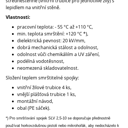
středněstěnné (vnitřní trubice pro jednotlivé žíly) s
lepidlem na vnitřní stěně.
Vlastnosti:
pracovní teplota: - 55 °C až +110 °C,
min. teplota smrštění: +120 °C *),
dielektrická pevnost: 20 kV/mm,
dobrá mechanická stálost a odolnost,
odolnost vůči chemikáliím a UV záření,
podélná vodotěsnost,
neomezená skladovatelnost.
Složení teplem smrštitelné spojky:
vnitřní žilové trubice 4 ks,
vnější plášťová trubice 1 ks,
montážní návod,
obal (PE sáček).
*) Pro smršťování spojek SLV 2,5-10 se doporučuje přednostně
používat horkovzdušnou pistoli nebo mikrohořák, aby nedocházelo
k