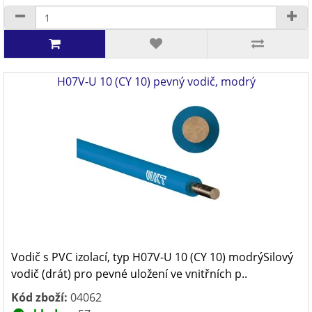
H07V-U 10 (CY 10) pevný vodič, modrý
Vodič s PVC izolací, typ H07V-U 10 (CY 10) modrýSilový
vodič (drát) pro pevné uložení ve vnitřních p..
Kód zboží:
04062