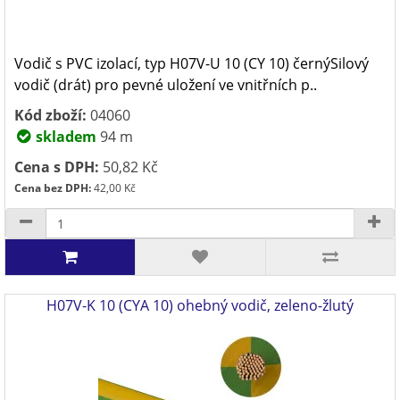
Vodič s PVC izolací, typ H07V-U 10 (CY 10) černýSilový
vodič (drát) pro pevné uložení ve vnitřních p..
Kód zboží:
04060
skladem
94 m
Cena s DPH:
50,82 Kč
Cena bez DPH:
42,00 Kč
H07V-K 10 (CYA 10) ohebný vodič, zeleno-žlutý