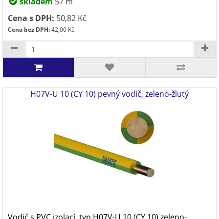
skladem
57 m
Cena s DPH:
50,82 Kč
Cena bez DPH:
42,00 Kč
H07V-U 10 (CY 10) pevný vodič, zeleno-žlutý
Vodič s PVC izolací, typ H07V-U 10 (CY 10) zeleno-