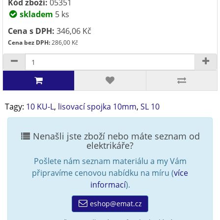
Kód zboží:
05351
skladem
5 ks
Cena s DPH:
346,06 Kč
Cena bez DPH:
286,00 Kč
Tagy:
10 KU-L
,
lisovací spojka 10mm
,
SL 10
Nenašli jste zboží nebo máte seznam od
elektrikáře?
Pošlete nám seznam materiálu a my Vám
připravíme cenovou nabídku na míru (
více
informací
).
eshop@emat.cz