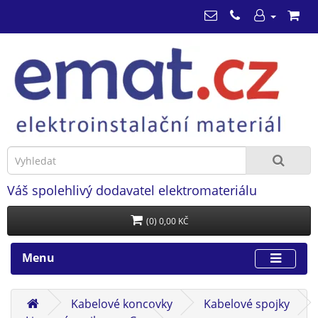
Váš spolehlivý dodavatel elektromateriálu
(0) 0,00 KČ
Menu
Kabelové koncovky
Kabelové spojky