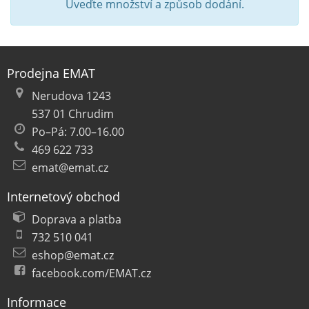
Uveďte množství a způsob dodání.
Prodejna EMAT
Nerudova 1243
537 01 Chrudim
Po–Pá: 7.00–16.00
469 622 733
emat@emat.cz
Internetový obchod
Doprava a platba
732 510 041
eshop@emat.cz
facebook.com/EMAT.cz
Informace