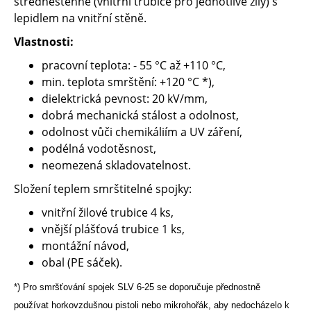
středněstěnné (vnitřní trubice pro jednotlivé žíly) s
lepidlem na vnitřní stěně.
Vlastnosti:
pracovní teplota: - 55 °C až +110 °C,
min. teplota smrštění: +120 °C *),
dielektrická pevnost: 20 kV/mm,
dobrá mechanická stálost a odolnost,
odolnost vůči chemikáliím a UV záření,
podélná vodotěsnost,
neomezená skladovatelnost.
Složení teplem smrštitelné spojky:
vnitřní žilové trubice 4 ks,
vnější plášťová trubice 1 ks,
montážní návod,
obal (PE sáček).
*) Pro smršťování spojek SLV 6-25 se doporučuje přednostně
používat horkovzdušnou pistoli nebo mikrohořák, aby nedocházelo
k