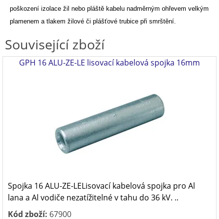
poškození izolace žil nebo pláště kabelu nadměrným ohřevem
velkým
plamenem a tlakem žilové či plášťové trubice při smrštění.
Související zboží
GPH 16 ALU-ZE-LE lisovací kabelová spojka 16mm
Spojka 16 ALU-ZE-LELisovací kabelová spojka pro Al
lana a Al vodiče nezatížitelné v tahu do 36 kV. ..
Kód zboží:
67900