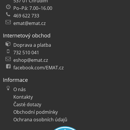
537 01 Chrudim
Po–Pá: 7.00–16.00
469 622 733
emat@emat.cz
Internetový obchod
Doprava a platba
732 510 041
eshop@emat.cz
facebook.com/EMAT.cz
Informace
O nás
Kontakty
Časté dotazy
Obchodní podmínky
Ochrana osobních údajů