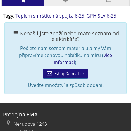
Tagy:
Teplem smrštitelná spojka 6-25
,
GPH SLV 6-25
Nenašli jste zboží nebo máte seznam od
elektrikáře?
Pošlete nám seznam materiálu a my Vám
připravíme cenovou nabídku na míru (
více
informací
).
eshop@emat.cz
Uveďte množství a způsob dodání.
Prodejna EMAT
Nerudova 1243