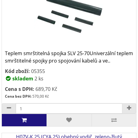
Teplem smrštitelná spojka SLV 25-70Univerzální teplem
smrštitelné spojky pro spojování kabelů a ve..
Kód zboží:
05355
skladem
2 ks
Cena s DPH:
689,70 Kč
Cena bez DPH:
570,00 Kč
H07V-K 25 (CYA 25) ohebný vodič, zeleno-žlutý