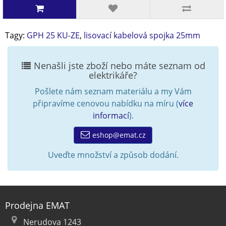
Tagy:
GPH 25 KU-ZE
,
lisovací kabelová spojka 25mm
Nenašli jste zboží nebo máte seznam od
elektrikáře?
Pošlete nám seznam materiálu a my Vám
připravíme cenovou nabídku na míru (
více
informací
).
eshop@emat.cz
Uveďte množství a způsob dodání.
Prodejna EMAT
Nerudova 1243