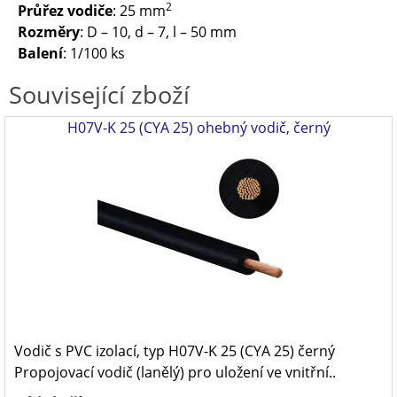
2
Průřez vodiče
: 25 mm
Rozměry
: D – 10, d – 7, l – 50 mm
Balení
: 1/100 ks
Související zboží
H07V-K 25 (CYA 25) ohebný vodič, černý
Vodič s PVC izolací, typ H07V-K 25 (CYA 25) černý
Propojovací vodič (lanělý) pro uložení ve vnitřní..