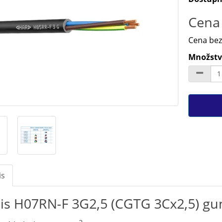
Cena 
Cena bez
Množstv
is
is H07RN-F 3G2,5 (CGTG 3Cx2,5) gu