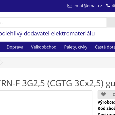
emat@emat.cz
4
polehlivý dodavatel elektromateriálu
Doprava
Velkoobchod
Palety, cívky
Časté dot
RN-F 3G2,5 (CGTG 3Cx2,5) gu
Výrobce
Kód zbož
Dostupn