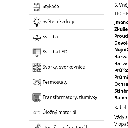
6. Vně
Stykače
TECHN
Světelné zdroje
Jmeno
Zkuše
Proud
Svítidla
Dovol
Nejni
Svítidla LED
Barva
Barva
Svorky, svorkovnice
Průře
Průmě
Termostaty
Ochra
Stíně
Transformátory, tlumivky
Balen
Kabel 
Úložný materiál
Vždy s
V opač
Upevňovací materiál