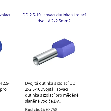
izolací
DD 2,5-10 lisovací dutinka s izolací
dvojitá 2x2,5mm2
I 2,5-
Dvojitá dutinka s izolací DD
 pro
2x2,5-10Dvojitá lisovací
dutinka s izolací pro měděné
slaněné vodiče.Dv..
Kód zboží:
68758