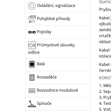
Gumo
Ovládání, signalizace
Pryžo
Kabel 
Pohyblivé přívody
výbuš
zemědě
Pojistky
vrtačk
oblast
Průmyslové zásuvky,
Kabel
vidlice
izolac
Relé
Kabel
černém
Rozvaděče
KONS
1. Měd
Rozvodnice modulové
2. Sep
3. Pry
4. Tex
Spínače
5. Vni