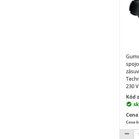
Gumo
spojo
zásuv
Techn
230 V
Kód z
sk
Cena
Cena b