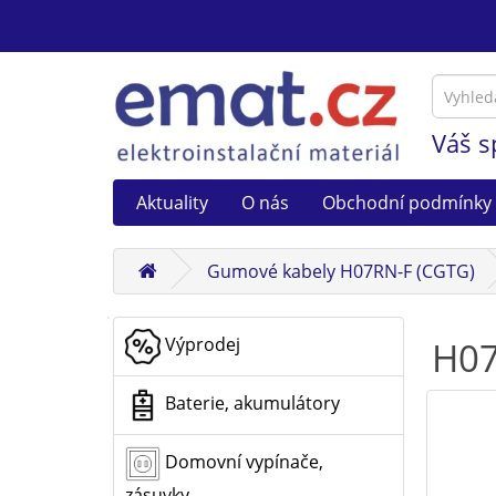
Váš s
Aktuality
O nás
Obchodní podmínky
Gumové kabely H07RN-F (CGTG)
Výprodej
H07
Baterie, akumulátory
Domovní vypínače,
zásuvky