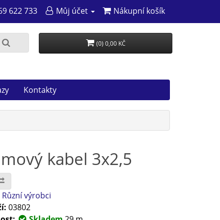
69 622 733
Můj účet
Nákupní košík
(0) 0,00 KČ
azy
Kontakty
mový kabel 3x2,5
:
Různí výrobci
í:
03802
ost:
Skladem
29 m