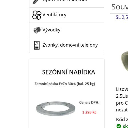
Souv
Ventilátory
SL 2,
Vývodky
Zvonky, domovní telefony
Lisov
2,5Li
pro C
nezatí
Kód z
sk