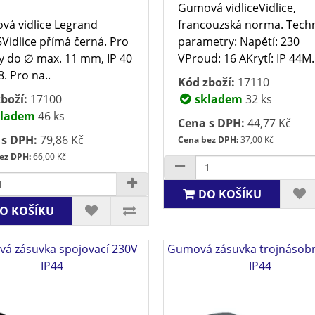
Gumová vidliceVidlice,
á vidlice Legrand
francouzská norma. Tech
Vidlice přímá černá. Pro
parametry: Napětí: 230
y do ∅ max. 11 mm, IP 40
VProud: 16 AKrytí: IP 44M.
8. Pro na..
Kód zboží:
17110
boží:
17100
skladem
32 ks
ladem
46 ks
Cena s DPH:
44,77 Kč
 s DPH:
79,86 Kč
Cena bez DPH:
37,00 Kč
ez DPH:
66,00 Kč
DO KOŠÍKU
O KOŠÍKU
á zásuvka spojovací 230V
Gumová zásuvka trojnásob
IP44
IP44