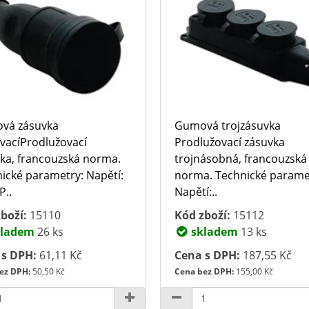
vá zásuvka
Gumová trojzásuvka
vacíProdlužovací
Prodlužovací zásuvka
ka, francouzská norma.
trojnásobná, francouzská
ické parametry: Napětí:
norma. Technické parame
P..
Napětí:..
boží:
15110
Kód zboží:
15112
ladem
26 ks
skladem
13 ks
 s DPH:
61,11 Kč
Cena s DPH:
187,55 Kč
ez DPH:
50,50 Kč
Cena bez DPH:
155,00 Kč