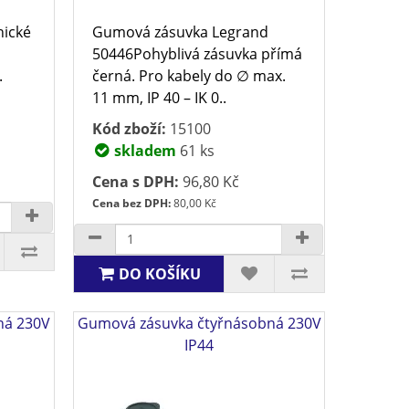
nické
Gumová zásuvka Legrand
50446Pohyblivá zásuvka přímá
.
černá. Pro kabely do ∅ max.
11 mm, IP 40 – IK 0..
Kód zboží:
15100
skladem
61 ks
Cena s DPH:
96,80 Kč
Cena bez DPH:
80,00 Kč
DO KOŠÍKU
ná 230V
Gumová zásuvka čtyřnásobná 230V
IP44