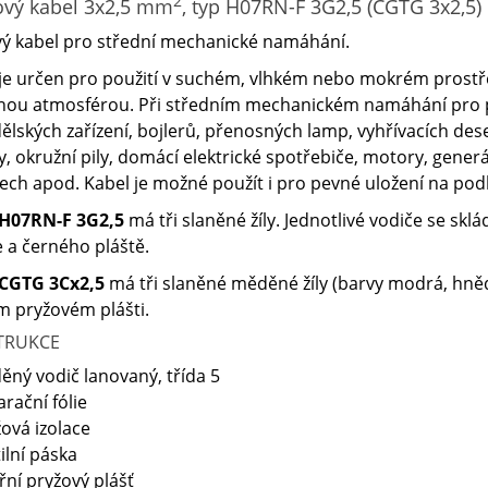
2
vý kabel 3x2,5 mm
, typ H07RN-F 3G2,5 (CGTG 3x2,5)
vý kabel pro střední mechanické namáhání.
je určen pro použití v suchém, vlhkém nebo mokrém prostře
nou atmosférou. Při středním mechanickém namáhání pro 
lských zařízení, bojlerů, přenosných lamp, vyhřívacích dese
y, okružní pily, domácí elektrické spotřebiče, motory, gene
ech apod. Kabel je možné použít i pro pevné uložení na pod
H07RN-F 3G2,5
má tři slaněné žíly. Jednotlivé vodiče se sk
e a černého pláště.
CGTG 3Cx2,5
má tři slaněné měděné žíly (barvy modrá, hněd
 pryžovém plášti.
TRUKCE
ěný vodič lanovaný, třída 5
arační fólie
žová izolace
tilní páska
třní pryžový plášť