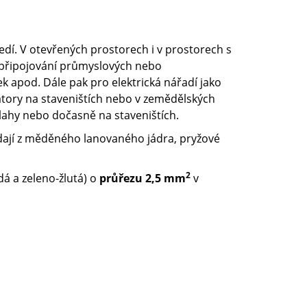
dí. V otevřených prostorech i v prostorech s
připojování průmyslových nebo
k apod. Dále pak pro elektrická nářadí jako
rátory na staveništích nebo v zemědělských
lahy nebo dočasně na staveništích.
ládají z měděného lanovaného jádra, pryžové
2
á a zeleno-žlutá) o
průřezu 2,5 mm
v