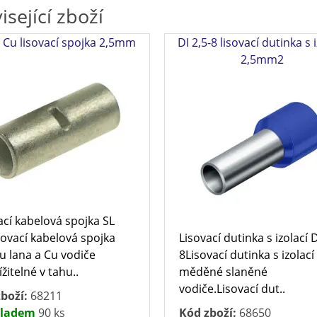
isející zboží
5 Cu lisovací spojka 2,5mm
DI 2,5-8 lisovací dutinka s 
2,5mm2
ací kabelová spojka SL
sovací kabelová spojka
Lisovací dutinka s izolací D
u lana a Cu vodiče
8Lisovací dutinka s izolací
žitelné v tahu..
měděné slaněné
vodiče.Lisovací dut..
boží:
68211
ladem
90 ks
Kód zboží:
68650