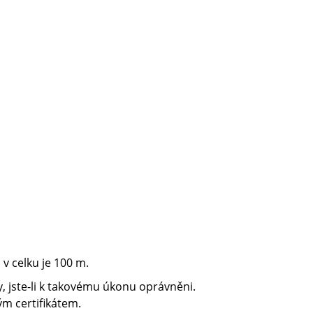
v celku je 100 m.
, jste-li k takovému úkonu oprávněni.
m certifikátem.