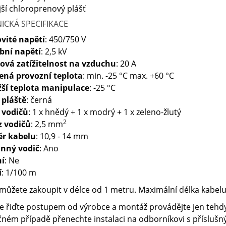
jší chloroprenový plášť
ICKÁ SPECIFIKACE
vité napětí
: 450/750 V
bní napětí
: 2,5 kV
ová zatížitelnost na vzduchu
: 20 A
ená provozní teplota
: min. -25 °C max. +60 °C
žší teplota manipulace
: -25 °C
 pláště
: černá
 vodičů
: 1 x hnědý + 1 x modrý + 1 x zeleno-žlutý
2
z vodičů
: 2,5 mm
r kabelu
: 10,9 - 14 mm
nný vodič
: Ano
ní
: Ne
í
: 1/100 m
můžete zakoupit v délce od 1 metru. Maximální délka kabelu 
e řiďte postupem od výrobce a montáž provádějte jen tehdy
ném případě přenechte instalaci na odborníkovi s příslušný