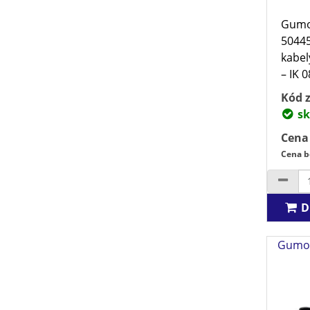
Gumov
50445
kabel
– IK 0
Kód z
sk
Cena
Cena b
D
Gumov