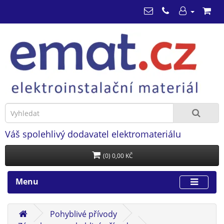
Váš spolehlivý dodavatel elektromateriálu
(0) 0,00 KČ
Menu
Pohyblivé přívody