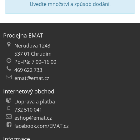
Uveďte množství a způsob dodání.
Prodejna EMAT
Nerudova 1243
537 01 Chrudim
Po–Pá: 7.00–16.00
469 622 733
emat@emat.cz
Internetový obchod
Doprava a platba
732 510 041
eshop@emat.cz
facebook.com/EMAT.cz
Informace