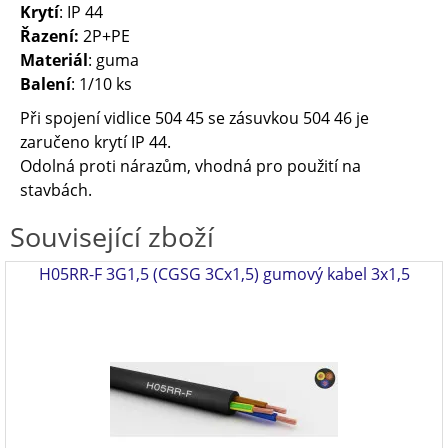
Krytí
: IP 44
Řazení:
2P+PE
Materiál
: guma
Balení
: 1/10 ks
Při spojení vidlice 504 45 se zásuvkou 504 46 je
zaručeno krytí IP 44.
Odolná proti nárazům, vhodná pro použití na
stavbách.
Související zboží
H05RR-F 3G1,5 (CGSG 3Cx1,5) gumový kabel 3x1,5