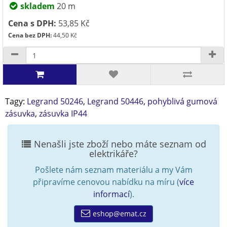
skladem
20 m
Cena s DPH:
53,85 Kč
Cena bez DPH:
44,50 Kč
Tagy:
Legrand 50246
,
Legrand 50446
,
pohyblivá gumová
zásuvka
,
zásuvka IP44
Nenašli jste zboží nebo máte seznam od
elektrikáře?
Pošlete nám seznam materiálu a my Vám
připravíme cenovou nabídku na míru (
více
informací
).
eshop@emat.cz