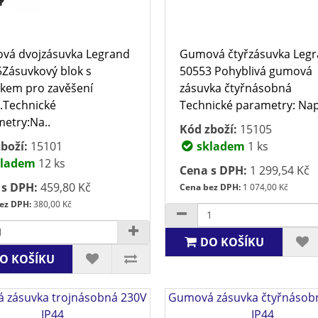
vá dvojzásuvka Legrand
Gumová čtyřzásuvka Leg
Zásuvkový blok s
50553 Pohyblivá gumová
kem pro zavěšení
zásuvka čtyřnásobná
.Technické
Technické parametry: Nap
etry:Na..
Kód zboží:
15105
boží:
15101
skladem
1 ks
ladem
12 ks
Cena s DPH:
1 299,54 Kč
 s DPH:
459,80 Kč
Cena bez DPH:
1 074,00 Kč
ez DPH:
380,00 Kč
DO KOŠÍKU
O KOŠÍKU
 zásuvka trojnásobná 230V
Gumová zásuvka čtyřnásob
IP44
IP44