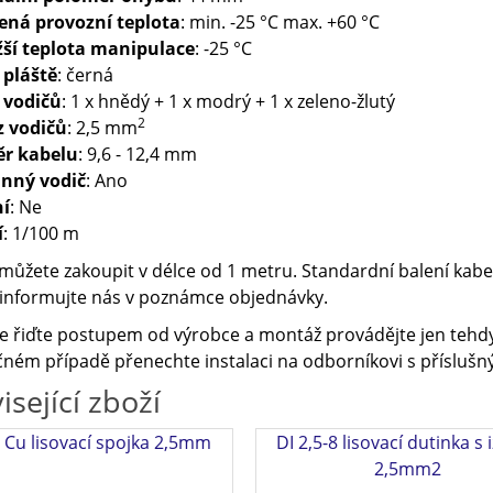
ená provozní teplota
: min. -25 °C max. +60 °C
žší teplota manipulace
: -25 °C
 pláště
: černá
 vodičů
: 1 x hnědý + 1 x modrý + 1 x zeleno-žlutý
2
z vodičů
: 2,5 mm
r kabelu
: 9,6 - 12,4 mm
nný vodič
: Ano
ní
: Ne
í
: 1/100 m
můžete zakoupit v délce od 1 metru. Standardní balení kabel
 informujte nás v poznámce objednávky.
e řiďte postupem od výrobce a montáž provádějte jen tehdy
ném případě přenechte instalaci na odborníkovi s příslušný
isející zboží
5 Cu lisovací spojka 2,5mm
DI 2,5-8 lisovací dutinka s 
2,5mm2