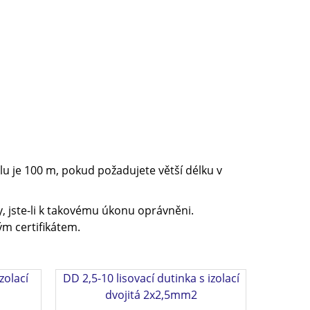
u je 100 m, pokud požadujete větší délku v
, jste-li k takovému úkonu oprávněni.
m certifikátem.
izolací
DD 2,5-10 lisovací dutinka s izolací
dvojitá 2x2,5mm2