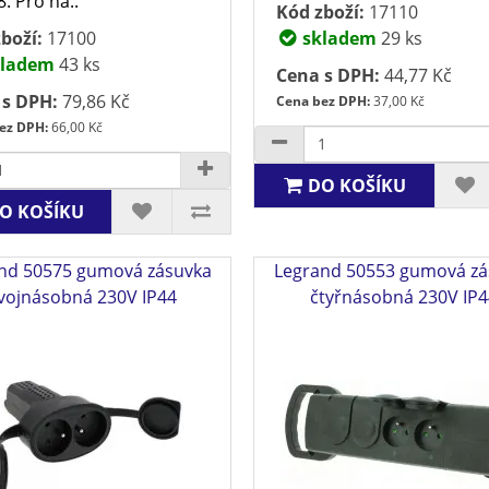
8. Pro na..
Kód zboží:
17110
boží:
17100
skladem
29 ks
ladem
43 ks
Cena s DPH:
44,77 Kč
 s DPH:
79,86 Kč
Cena bez DPH:
37,00 Kč
ez DPH:
66,00 Kč
DO KOŠÍKU
O KOŠÍKU
nd 50575 gumová zásuvka
Legrand 50553 gumová zá
vojnásobná 230V IP44
čtyřnásobná 230V IP