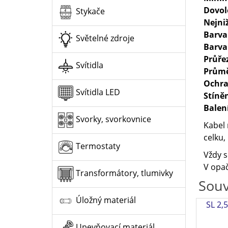
Dovol
Stykače
Nejni
Barva
Světelné zdroje
Barva
Průře
Svítidla
Průmě
Ochra
Svítidla LED
Stíně
Balen
Svorky, svorkovnice
Kabel 
celku,
Termostaty
Vždy s
V opač
Transformátory, tlumivky
Souv
Úložný materiál
SL 2,
Upevňovací materiál