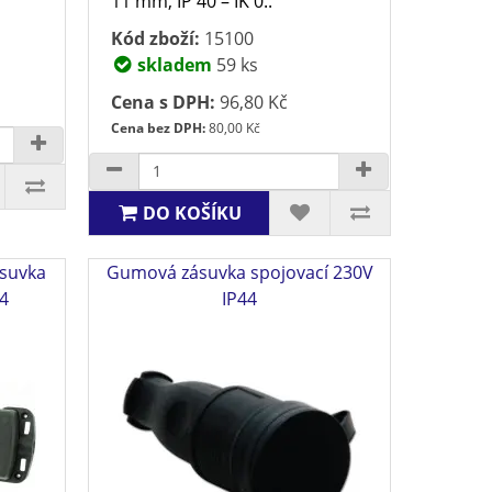
11 mm, IP 40 – IK 0..
Kód zboží:
15100
skladem
59 ks
Cena s DPH:
96,80 Kč
Cena bez DPH:
80,00 Kč
DO KOŠÍKU
suvka
Gumová zásuvka spojovací 230V
44
IP44