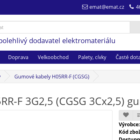
emat@emat.cz
4
polehlivý dodavatel elektromateriálu
Doprava
Velkoobchod
Palety, cívky
Časté dot
y
Gumové kabely H05RR-F (CGSG)
RR-F 3G2,5 (CGSG 3Cx2,5) gu
Výrobce
Kód zbož
Dostupn