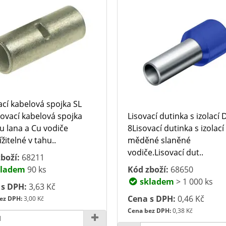
ací kabelová spojka SL
sovací kabelová spojka
Lisovací dutinka s izolací D
u lana a Cu vodiče
8Lisovací dutinka s izolací
žitelné v tahu..
měděné slaněné
vodiče.Lisovací dut..
boží:
68211
ladem
90 ks
Kód zboží:
68650
skladem
> 1 000 ks
 s DPH:
3,63 Kč
Cena s DPH:
0,46 Kč
ez DPH:
3,00 Kč
Cena bez DPH:
0,38 Kč