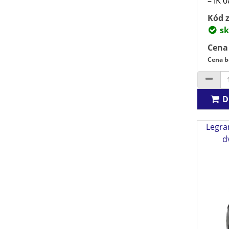
– IK 0
Kód z
sk
Cena
Cena b
D
Legra
d