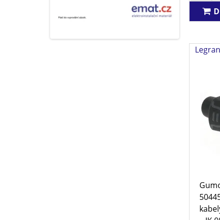
D
Legran
Gumov
50445
kabel