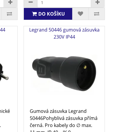
DO KOŠÍKU
P44
Legrand 50446 gumová zásuvka
230V IP44
nické
Gumová zásuvka Legrand
50446Pohyblivá zásuvka přímá
.
černá. Pro kabely do ∅ max.