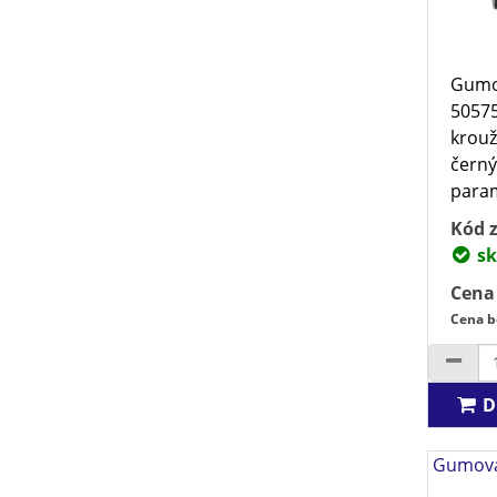
Gumo
50575
krouž
černý
param
Kód z
sk
Cena
Cena b
D
Gumová