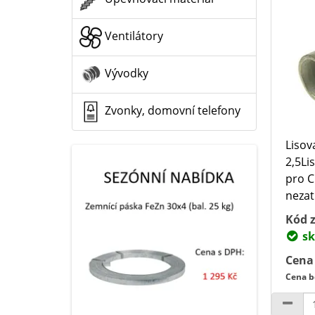
Ventilátory
Vývodky
Zvonky, domovní telefony
Lisov
2,5Li
pro C
nezatí
Kód z
sk
Cena
Cena b