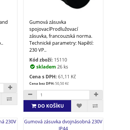
rand
Gumová zásuvka
spojovacíProdlužovací
zásuvka, francouzská norma.
..
Technické parametry: Napětí:
230 VP..
Kód zboží:
15110
skladem
26 ks
Cena s DPH:
61,11 Kč
Cena bez DPH:
50,50 Kč
DO KOŠÍKU
ná 230V
Gumová zásuvka dvojnásobná 230V
IP44