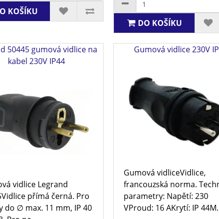
O KOŠÍKU
DO KOŠÍKU
d 50445 gumová vidlice na
Gumová vidlice 230V I
kabel 230V IP44
Gumová vidliceVidlice,
á vidlice Legrand
francouzská norma. Tech
Vidlice přímá černá. Pro
parametry: Napětí: 230
y do ∅ max. 11 mm, IP 40
VProud: 16 AKrytí: IP 44M.