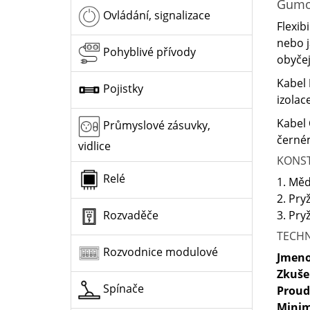
Gumo
Ovládání, signalizace
Flexib
nebo j
Pohyblivé přívody
obyčej
Kabel
Pojistky
izolac
Kabel
Průmyslové zásuvky,
černém
vidlice
KONS
Relé
1. Měd
2. Pry
3. Pry
Rozvaděče
TECHN
Rozvodnice modulové
Jmeno
Zkuše
Spínače
Proud
Minim