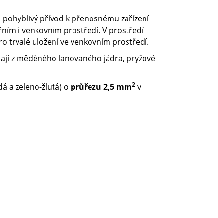
o pohyblivý přívod k přenosnému zařízení
řním i venkovním prostředí. V prostředí
 trvalé uložení ve venkovním prostředí.
ládají z měděného lanovaného jádra, pryžové
2
á a zeleno-žlutá) o
průřezu 2,5 mm
v