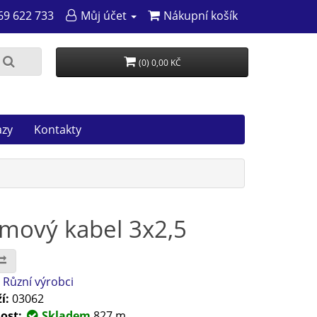
69 622 733
Můj účet
Nákupní košík
(0) 0,00 KČ
azy
Kontakty
mový kabel 3x2,5
:
Různí výrobci
í:
03062
ost:
Skladem
827 m