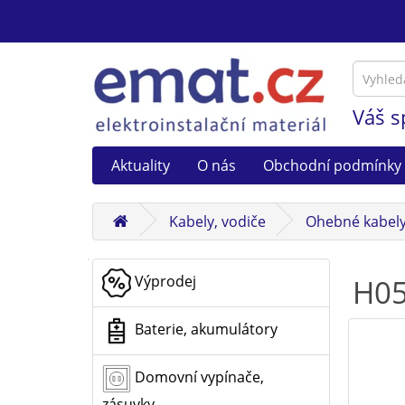
Váš s
Aktuality
O nás
Obchodní podmínky
Kabely, vodiče
Ohebné kabel
Výprodej
H05
Baterie, akumulátory
Domovní vypínače,
zásuvky