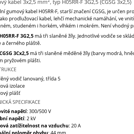
2
vý kabel 3x2,5 mm
, typ H05RR-F 3G2,5 (CGSG 3x2,5)
ilní gumový kabel H05RR-F, starší značení CGSG, je určen pr
ako prodlužovací kabel, lehčí mechanické namáhání, ve vnit
ném, studeném i horkém, vlhkém i mokrém. Není vhodný pro
H05RR-F 3G2,5
má tři slaněné žíly. Jednotlivé vodiče se sk
e a černého pláště.
CGSG 3Cx2,5
má tři slaněné měděné žíly (barvy modrá, hněd
 pryžovém plášti.
TRUKCE
ěný vodič lanovaný, třída 5
žová izolace
žový plášť
ICKÁ SPECIFIKACE
vité napětí
: 300/500 V
bní napětí
: 2 kV
ová zatížitelnost na vzduchu
: 20 A
ální poloměr ohybu
: 44 mm