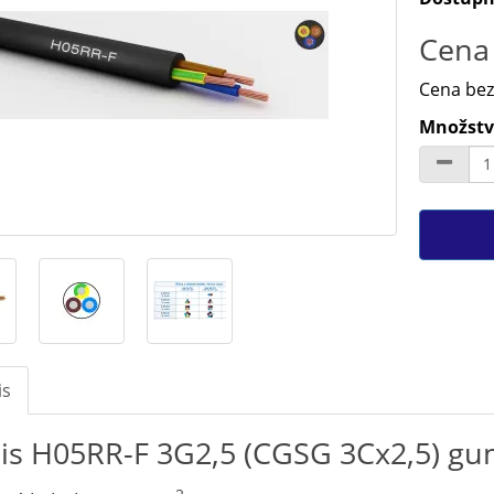
Cena 
Cena bez
Množstv
is
is H05RR-F 3G2,5 (CGSG 3Cx2,5) gu