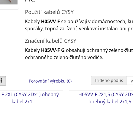
Použití kabelů CYSY
Kabely
H05VV-F
se používají v domácnostech, ku
sporáky, topná zařízení, venkovní instalaci ani p
Značení kabelů CYSY
Kabely
H05VV-F G
obsahují ochranný zeleno-žlut
ochranného zeleno-žlutého vodiče.
Tříděno podle:
Porovnání výrobku (0)
-F 2X1 (CYSY 2Dx1) ohebný
H05VV-F 2X1,5 (CYSY 2Dx
kabel 2x1
ohebný kabel 2x1,5