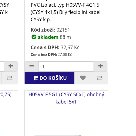
(CYSY
PVC izolací, typ H05VV-F 4G1,5
SY k
(CYSY 4x1,5) Bílý flexibilní kabel
CYSY k p..
Kód zboží:
02151
skladem
88 m
Cena s DPH:
32,67 Kč
Cena bez DPH:
27,00 Kč
DO KOŠÍKU
0,75)
H05VV-F 5G1 (CYSY 5Cx1) ohebný
kabel 5x1