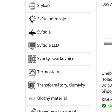
H05VV-
Stykače
Světelné zdroje
Svítidla
Svítidla LED
Svorky, svorkovnice
Termostaty
Oheb
izola
Transformátory, tlumivky
3x1)Bí
připoj
Úložný materiál
Kód z
sk
Upevňovací materiál