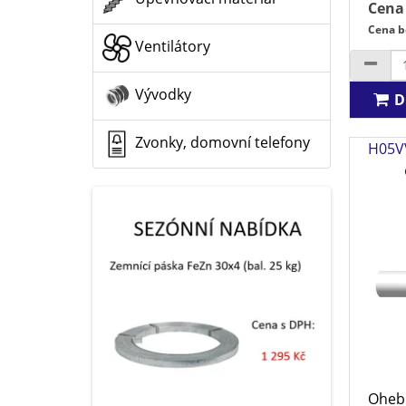
Cena
Cena b
Ventilátory
Vývodky
D
Zvonky, domovní telefony
H05VV
Ohebn