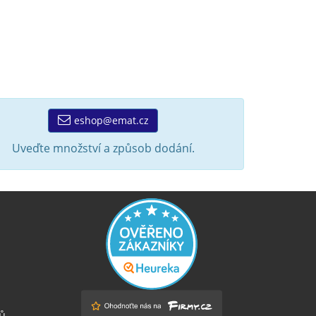
eshop@emat.cz
Uveďte množství a způsob dodání.
ů