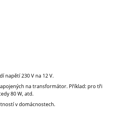
í napětí 230 V na 12 V.
 zapojených na transformátor. Příklad: pro tři
tedy 80 W, atd.
stností v domácnostech.