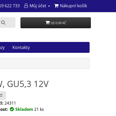
69 622 733
Můj účet
Nákupní košík
(0) 0,00 KČ
azy
Kontakty
, GU5,3 12V
í:
24311
ost:
Skladem
21 ks