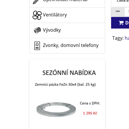
Cena b
Ventilátory
D
Vývodky
Tagy:
h
Zvonky, domovní telefony