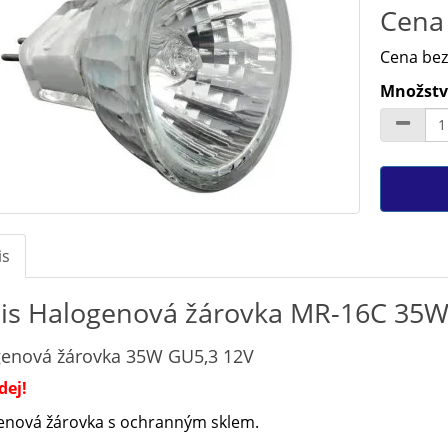
Cena 
Cena bez
Množství
is
is Halogenová žárovka MR-16C 35W
enová žárovka 35W GU5,3 12V
dej!
enová žárovka s ochranným sklem.