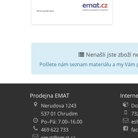
Nenašli jste zboží 
Pošlete nám seznam materiálu a my Vám p
Prodejna EMAT
Intern
Nerudova 1243
Do
537 01 Chrudim
73
Po–Pá: 7.00–16.00
es
469 622 733
fa
emat@emat.cz