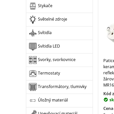
Stykače
Světelné zdroje
Svítidla
Svítidla LED
Svorky, svorkovnice
Patic
keram
refle
Termostaty
žárov
MR16,
Transformátory, tlumivky
Kód z
sk
Úložný materiál
Cena
Upevňovací materiál