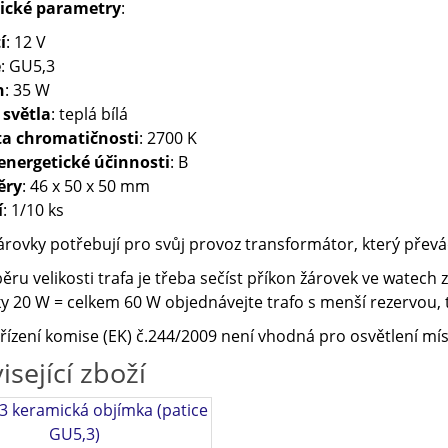
ické parametry
:
í
: 12 V
e
: GU5,3
n
: 35 W
 světla
: teplá bílá
ta chromatičnosti
: 2700 K
energetické účinnosti
: B
ěry
: 46 x 50 x 50 mm
í
: 1/10 ks
árovky potřebují pro svůj provoz transformátor, který převád
běru velikosti trafa je třeba sečíst příkon žárovek ve watech
y 20 W = celkem 60 W objednávejte trafo s menší rezervou, 
řízení komise (EK) č.244/2009 není vhodná pro osvětlení mí
isející zboží
3 keramická objímka (patice
GU5,3)