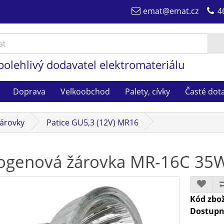
emat@emat.cz
4
polehlivý dodavatel elektromateriálu
Doprava
Velkoobchod
Palety, cívky
Časté dot
árovky
Patice GU5,3 (12V) MR16
ogenová žárovka MR-16C 35W
Kód zbož
Dostupn