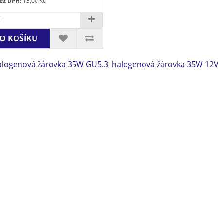
ez DPH:
13,00 Kč
O KOŠÍKU
alogenová žárovka 35W GU5.3
,
halogenová žárovka 35W 12