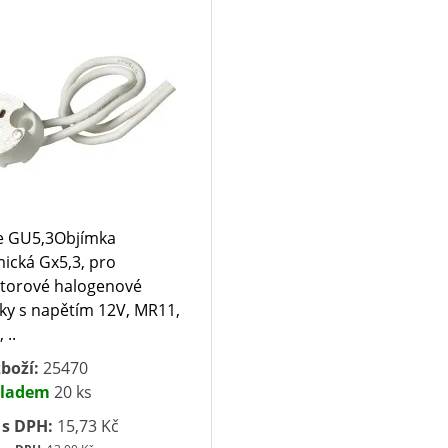
e GU5,3Objímka
ická Gx5,3, pro
ktorové halogenové
ky s napětím 12V, MR11,
 ..
boží:
25470
ladem
20 ks
 s DPH:
15,73 Kč