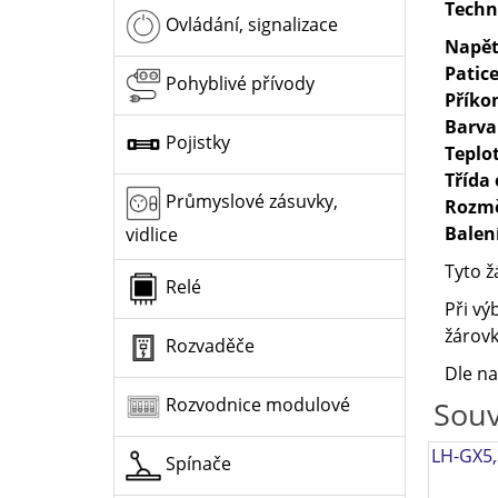
Techn
Ovládání, signalizace
Napět
Patic
Pohyblivé přívody
Příko
Barva
Pojistky
Teplo
Třída 
Průmyslové zásuvky,
Rozm
Balen
vidlice
Tyto ž
Relé
Při vý
žárovk
Rozvaděče
Dle na
Rozvodnice modulové
Souv
LH-GX5,
Spínače