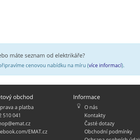
nebo máte seznam od elektrikáře?
řipravíme cenovou nabídku na míru (
více informací
).
etový obchod
Informace
prava a platba
O nás
2 510 041
Kontakty
hop@emat.cz
Časté dotazy
cebook.com/EMAT.cz
Obchodní podmínky
Ochrana osobních údaj