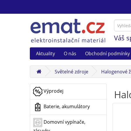
Váš s
Aktuality
O nás
Obchodní podmínky
Světelné zdroje
Halogenové ž
Výprodej
Hal
Baterie, akumulátory
Domovní vypínače,
zásuvky