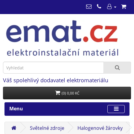
Váš spolehlivý dodavatel elektromateriálu
(0) 0,00 KČ
Menu
Světelné zdroje
Halogenové žárovky