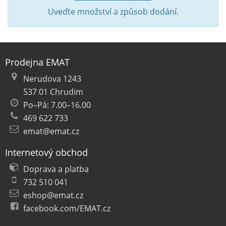
Uveďte množství a způsob dodání.
Prodejna EMAT
Nerudova 1243
537 01 Chrudim
Po–Pá: 7.00–16.00
469 622 733
emat@emat.cz
Internetový obchod
Doprava a platba
732 510 041
eshop@emat.cz
facebook.com/EMAT.cz