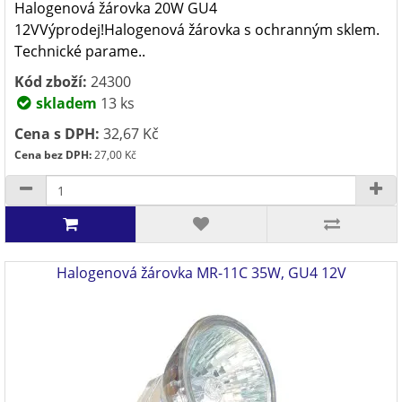
Halogenová žárovka 20W GU4
12VVýprodej!Halogenová žárovka s ochranným sklem.
Technické parame..
Kód zboží:
24300
skladem
13 ks
Cena s DPH:
32,67 Kč
Cena bez DPH:
27,00 Kč
Halogenová žárovka MR-11C 35W, GU4 12V