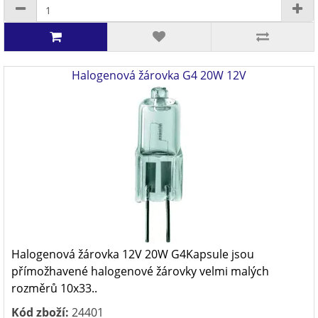
Halogenová žárovka G4 20W 12V
Halogenová žárovka 12V 20W G4Kapsule jsou
přímožhavené halogenové žárovky velmi malých
rozměrů 10x33..
Kód zboží:
24401