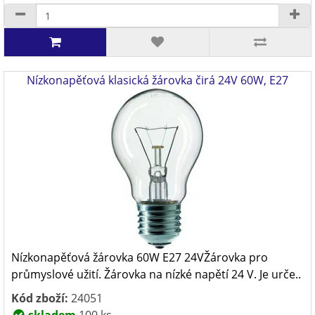
Nízkonapěťová klasická žárovka čirá 24V 60W, E27
Nízkonapěťová žárovka 60W E27 24VŽárovka pro
průmyslové užití. Žárovka na nízké napětí 24 V. Je urče..
Kód zboží:
24051