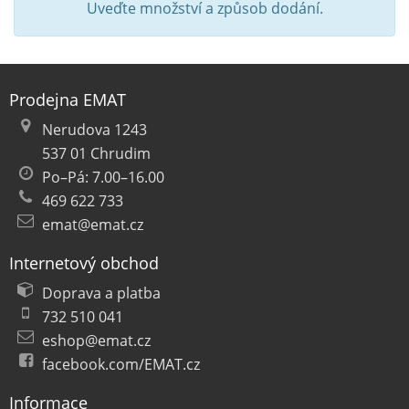
Uveďte množství a způsob dodání.
Prodejna EMAT
Nerudova 1243
537 01 Chrudim
Po–Pá: 7.00–16.00
469 622 733
emat@emat.cz
Internetový obchod
Doprava a platba
732 510 041
eshop@emat.cz
facebook.com/EMAT.cz
Informace