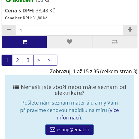
skladem
100 ks
Cena s DPH:
38,48 Kč
Cena bez DPH:
31,80 Kč
1
2
3
>
>|
Zobrazuji 1 až 15 z 35 (celkem stran 3)
Nenašli jste zboží nebo máte seznam od
elektrikáře?
Pošlete nám seznam materiálu a my Vám
připravíme cenovou nabídku na míru (
více
informací
).
eshop@emat.cz