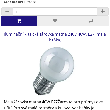
Cena bez DPH:
9,90 Kč
Iluminační klasická žárovka matná 240V 40W, E27 (malá
baňka)
Malá žárovka matná 40W E27Žárovka pro průmyslové
užití. Pro své malé rozměry a kulový tvar baňky je ..