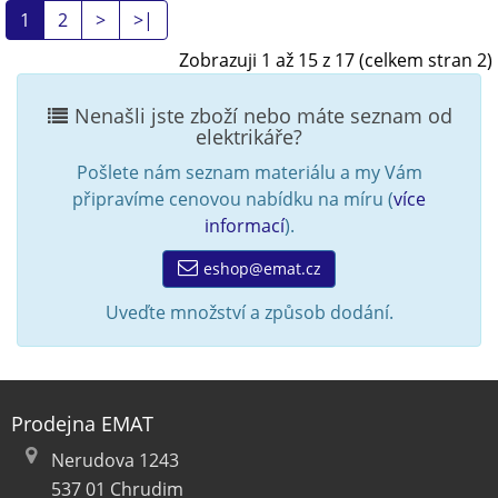
1
2
>
>|
Zobrazuji 1 až 15 z 17 (celkem stran 2)
Nenašli jste zboží nebo máte seznam od
elektrikáře?
Pošlete nám seznam materiálu a my Vám
připravíme cenovou nabídku na míru (
více
informací
).
eshop@emat.cz
Uveďte množství a způsob dodání.
Prodejna EMAT
Nerudova 1243
537 01 Chrudim