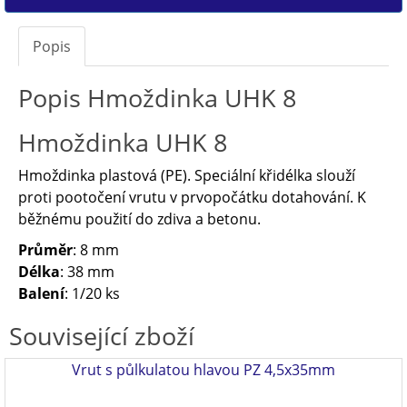
Popis
Popis Hmoždinka UHK 8
Hmoždinka UHK 8
Hmoždinka plastová (PE). Speciální křidélka slouží
proti pootočení vrutu v prvopočátku dotahování. K
běžnému použití do zdiva a betonu.
Průměr
: 8 mm
Délka
: 38 mm
Balení
: 1/20 ks
Související zboží
Vrut s půlkulatou hlavou PZ 4,5x35mm