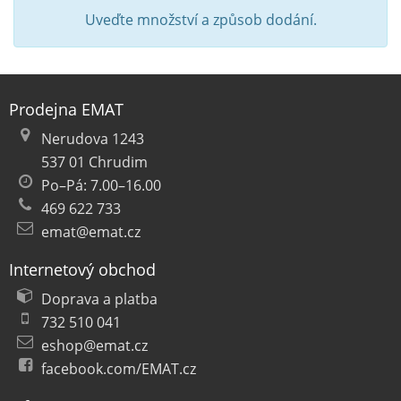
Uveďte množství a způsob dodání.
Prodejna EMAT
Nerudova 1243
537 01 Chrudim
Po–Pá: 7.00–16.00
469 622 733
emat@emat.cz
Internetový obchod
Doprava a platba
732 510 041
eshop@emat.cz
facebook.com/EMAT.cz