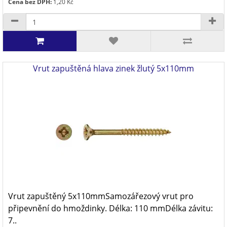
Cena bez DPH:
1,20 Kč
Vrut zapuštěná hlava zinek žlutý 5x110mm
Vrut zapuštěný 5x110mmSamozářezový vrut pro
připevnění do hmoždinky. Délka: 110 mmDélka závitu:
7..