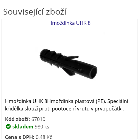
Související zboží
Hmoždinka UHK 8
Hmoždinka UHK 8Hmoždinka plastová (PE). Speciální
křidélka slouží proti pootočení vrutu v prvopočátk..
Kód zboží:
67010
skladem
980 ks
Cena s DPH:
0,48 Kč