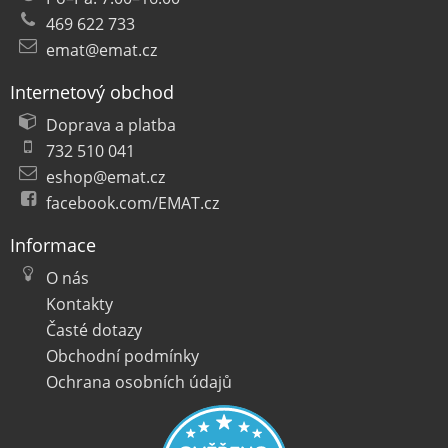
469 622 733
emat@emat.cz
Internetový obchod
Doprava a platba
732 510 041
eshop@emat.cz
facebook.com/EMAT.cz
Informace
O nás
Kontakty
Časté dotazy
Obchodní podmínky
Ochrana osobních údajů