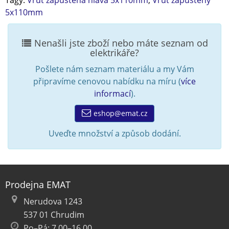
Tagy:
Vrut zapuštěná hlava 5x110mm
,
Vrut zapuštěný
5x110mm
Nenašli jste zboží nebo máte seznam od
elektrikáře?
Pošlete nám seznam materiálu a my Vám
připravíme cenovou nabídku na míru (
více
informací
).
eshop@emat.cz
Uveďte množství a způsob dodání.
Prodejna EMAT
Nerudova 1243
537 01 Chrudim
Po–Pá: 7.00–16.00