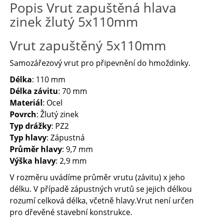
Popis Vrut zapuštěná hlava
zinek žlutý 5x110mm
Vrut zapuštěný 5x110mm
Samozářezový vrut pro připevnění do hmoždinky.
Délka
: 110 mm
Délka závitu
: 70 mm
Materiál
: Ocel
Povrch
: Žlutý zinek
Typ drážky
: PZ2
Typ hlavy
: Zápustná
Průměr hlavy
: 9,7 mm
Výška hlavy
: 2,9 mm
V rozměru uvádíme průměr vrutu (závitu) x jeho
délku. V případě zápustných vrutů se jejich délkou
rozumí celková délka, včetně hlavy.Vrut není určen
pro dřevěné stavební konstrukce.