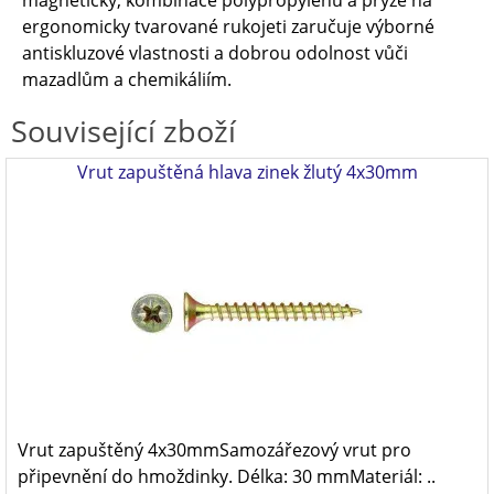
magnetický, kombinace polypropylenu a pryže na
ergonomicky tvarované rukojeti zaručuje výborné
antiskluzové vlastnosti a dobrou odolnost vůči
mazadlům a chemikáliím.
Související zboží
Vrut zapuštěná hlava zinek žlutý 4x30mm
Vrut zapuštěný 4x30mmSamozářezový vrut pro
připevnění do hmoždinky. Délka: 30 mmMateriál: ..