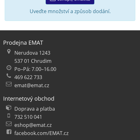
Uveďte množství a způsob dodání.
Prodejna EMAT
Nerudova 1243
537 01 Chrudim
Po–Pá: 7.00–16.00
469 622 733
emat@emat.cz
Internetový obchod
Doprava a platba
732 510 041
eshop@emat.cz
facebook.com/EMAT.cz