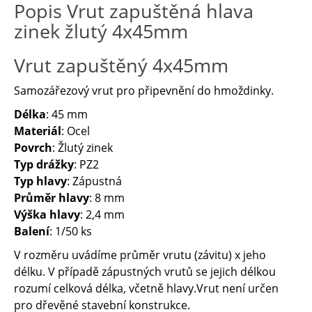
Popis Vrut zapuštěná hlava
zinek žlutý 4x45mm
Vrut zapuštěný 4x45mm
Samozářezový vrut pro připevnění do hmoždinky.
Délka
: 45 mm
Materiál
: Ocel
Povrch
: Žlutý zinek
Typ drážky
: PZ2
Typ hlavy
: Zápustná
Průměr hlavy
: 8 mm
Výška hlavy
: 2,4 mm
Balení
: 1/50 ks
V rozměru uvádíme průměr vrutu (závitu) x jeho
délku. V případě zápustných vrutů se jejich délkou
rozumí celková délka, včetně hlavy.Vrut není určen
pro dřevěné stavební konstrukce.