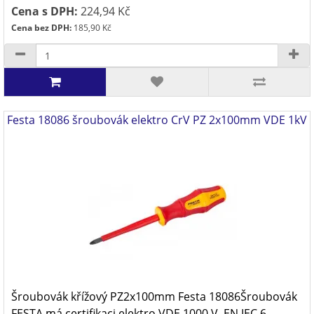
Cena s DPH:
224,94 Kč
Cena bez DPH:
185,90 Kč
Festa 18086 šroubovák elektro CrV PZ 2x100mm VDE 1kV
Šroubovák křížový PZ2x100mm Festa 18086Šroubovák
FESTA má certifikaci elektro VDE 1000 V, EN IEC 6..