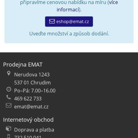
připravíme cenovou nabídku na míru (
více
informací
).
eshop@emat.cz
Uveďte množství a způsob dodání.
Prodejna EMAT
Nerudova 1243
537 01 Chrudim
Po–Pá: 7.00–16.00
469 622 733
emat@emat.cz
Internetový obchod
Doprava a platba
732 510 041