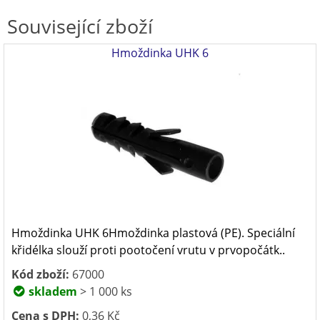
Související zboží
Hmoždinka UHK 6
Hmoždinka UHK 6Hmoždinka plastová (PE). Speciální
křidélka slouží proti pootočení vrutu v prvopočátk..
Kód zboží:
67000
skladem
> 1 000 ks
Cena s DPH:
0,36 Kč