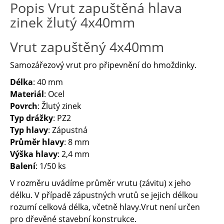
Popis Vrut zapuštěná hlava
zinek žlutý 4x40mm
Vrut zapuštěný 4x40mm
Samozářezový vrut pro připevnění do hmoždinky.
Délka
: 40 mm
Materiál
: Ocel
Povrch
: Žlutý zinek
Typ drážky
: PZ2
Typ hlavy
: Zápustná
Průměr hlavy
: 8 mm
Výška hlavy
: 2,4 mm
Balení
: 1/50 ks
V rozměru uvádíme průměr vrutu (závitu) x jeho
délku. V případě zápustných vrutů se jejich délkou
rozumí celková délka, včetně hlavy.Vrut není určen
pro dřevěné stavební konstrukce.