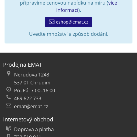
připravíme cenovou nabídku na míru (
více
informací
).
eshop@emat.cz
Uveďte množství a způsob dodání.
Prodejna EMAT
Nerudova 1243
537 01 Chrudim
Po–Pá: 7.00–16.00
469 622 733
emat@emat.cz
Internetový obchod
Doprava a platba