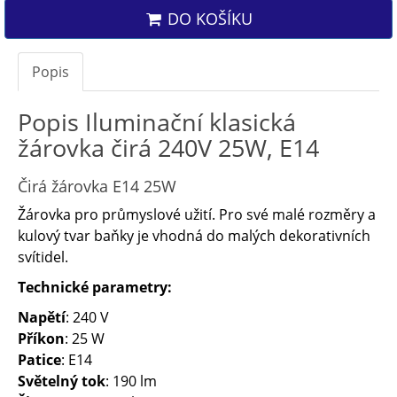
DO KOŠÍKU
Popis
Popis Iluminační klasická
žárovka čirá 240V 25W, E14
Čirá žárovka E14 25W
Žárovka pro průmyslové užití. Pro své malé rozměry a
kulový tvar baňky je vhodná do malých dekorativních
svítidel.
Technické parametry:
Napětí
: 240 V
Příkon
: 25 W
Patice
: E14
Světelný tok
: 190 lm