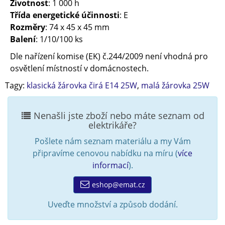
Životnost
: 1 000 h
Třída energetické účinnosti
: E
Rozměry
: 74 x 45 x 45 mm
Balení
: 1/10/100 ks
Dle nařízení komise (EK) č.244/2009 není vhodná pro
osvětlení místností v domácnostech.
Tagy:
klasická žárovka čirá E14 25W
,
malá žárovka 25W
Nenašli jste zboží nebo máte seznam od
elektrikáře?
Pošlete nám seznam materiálu a my Vám
připravíme cenovou nabídku na míru (
více
informací
).
eshop@emat.cz
Uveďte množství a způsob dodání.