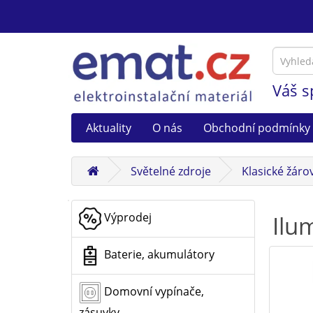
Váš s
Aktuality
O nás
Obchodní podmínky
Světelné zdroje
Klasické žáro
Výprodej
Ilu
Baterie, akumulátory
Domovní vypínače,
zásuvky