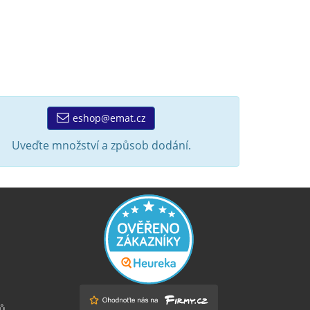
eshop@emat.cz
Uveďte množství a způsob dodání.
ů