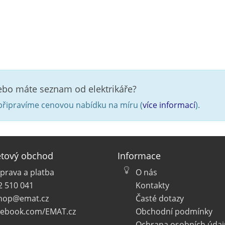
nebo máte seznam od elektrikáře?
řipravíme cenovou nabídku na míru (
více informací
).
etový obchod
Informace
prava a platba
O nás
2 510 041
Kontakty
hop@emat.cz
Časté dotazy
cebook.com/EMAT.cz
Obchodní podmínky
Ochrana osobních údaj