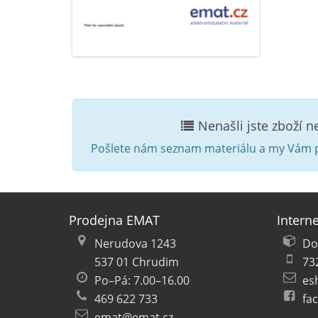
Nenašli jste zboží 
Pošlete nám seznam materiálu a my Vám p
Prodejna EMAT
Intern
Nerudova 1243
Do
537 01 Chrudim
73
Po–Pá: 7.00–16.00
es
469 622 733
fa
emat@emat.cz