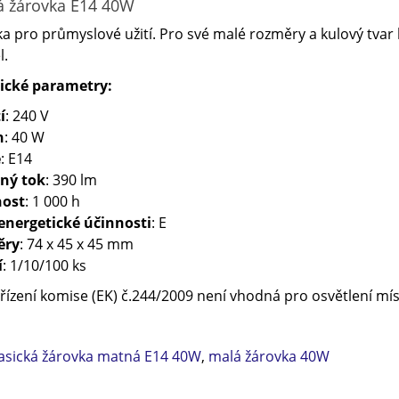
 žárovka E14 40W
a pro průmyslové užití. Pro své malé rozměry a kulový tvar
l.
ické parametry:
í
: 240 V
n
: 40 W
e
: E14
lný tok
: 390 lm
nost
: 1 000 h
energetické účinnosti
: E
ěry
: 74 x 45 x 45 mm
í
: 1/10/100 ks
řízení komise (EK) č.244/2009 není vhodná pro osvětlení mí
lasická žárovka matná E14 40W
,
malá žárovka 40W