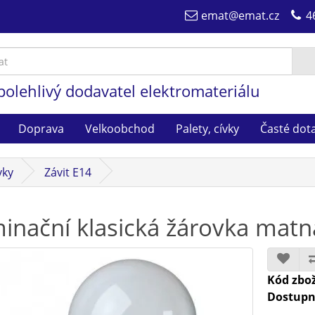
emat@emat.cz
4
polehlivý dodavatel elektromateriálu
Doprava
Velkoobchod
Palety, cívky
Časté dot
vky
Závit E14
minační klasická žárovka mat
Kód zbož
Dostupn