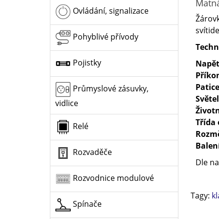
Matná
Ovládání, signalizace
Žárovk
svítide
Pohyblivé přívody
Techn
Pojistky
Napět
Příko
Patic
Průmyslové zásuvky,
Světe
vidlice
Život
Třída 
Relé
Rozm
Balen
Rozvaděče
Dle na
Rozvodnice modulové
Tagy:
k
Spínače