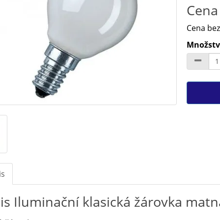
Cena 
Cena bez
Množství
is
is Iluminační klasická žárovka mat