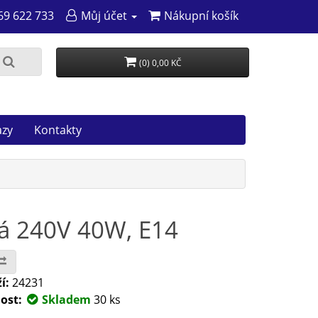
69 622 733
Můj účet
Nákupní košík
(0) 0,00 KČ
azy
Kontakty
ná 240V 40W, E14
í:
24231
ost:
Skladem
30 ks