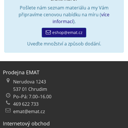
Pošlete nám seznam materiálu a my Vám
připravíme cenovou nabídku na míru (
více
informací
).
eshop@emat.cz
Uveďte množství a způsob dodání.
Prodejna EMAT
Nerudova 1243
537 01 Chrudim
Po–Pá: 7.00–16.00
469 622 733
emat@emat.cz
Internetový obchod