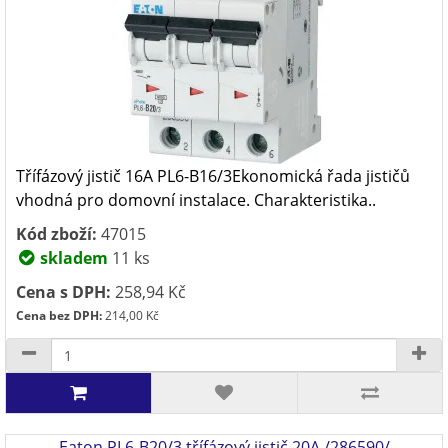
Třífázový jistič 16A PL6-B16/3Ekonomická řada jističů
vhodná pro domovní instalace. Charakteristika..
Kód zboží:
47015
skladem
11 ks
Cena s DPH:
258,94 Kč
Cena bez DPH:
214,00 Kč
Eaton PL6-B20/3 třífázový jistič 20A /286590/