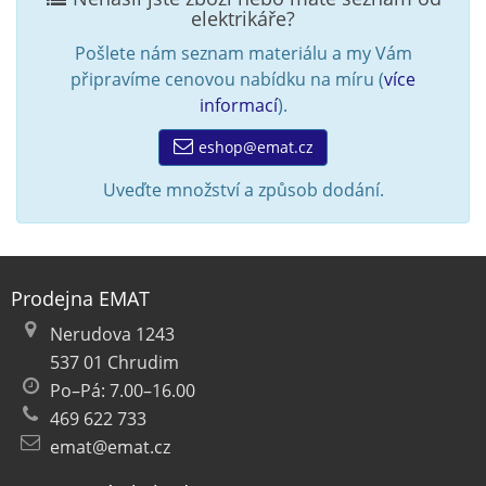
elektrikáře?
Pošlete nám seznam materiálu a my Vám
připravíme cenovou nabídku na míru (
více
informací
).
eshop@emat.cz
Uveďte množství a způsob dodání.
Prodejna EMAT
Nerudova 1243
537 01 Chrudim
Po–Pá: 7.00–16.00
469 622 733
emat@emat.cz