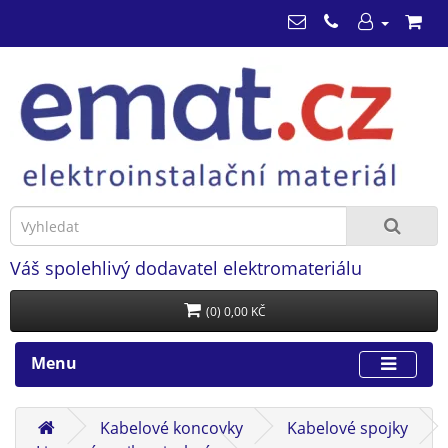
Váš spolehlivý dodavatel elektromateriálu
(0) 0,00 KČ
Menu
Kabelové koncovky
Kabelové spojky