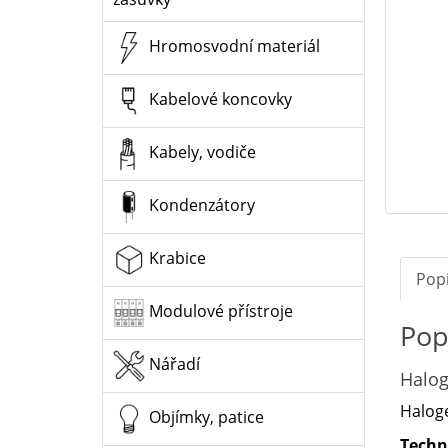
Hromosvodní materiál
Kabelové koncovky
Kabely, vodiče
Kondenzátory
Krabice
Pop
Modulové přístroje
Pop
Nářadí
Halog
Haloge
Objímky, patice
Techn