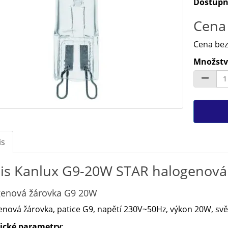
Dostupn
Cena 
Cena bez
Množství
is
is Kanlux G9-20W STAR halogenová 
enová žárovka G9 20W
nová žárovka, patice G9, napětí 230V~50Hz, výkon 20W, svět
ické parametry
: