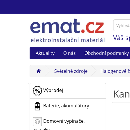
Váš s
Aktuality
O nás
Obchodní podmínky
Světelné zdroje
Halogenové ž
Výprodej
Kan
Baterie, akumulátory
Domovní vypínače,
zásuvky