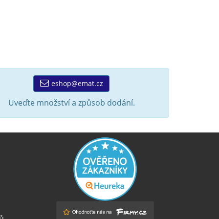
eshop@emat.cz
Uveďte množství a způsob dodání.
ů