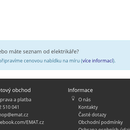
nebo máte seznam od elektrikáře?
řipravíme cenovou nabídku na míru (
více informací
).
etový obchod
Informace
prava a platba
O nás
2 510 041
Kontakty
hop@emat.cz
Časté dotazy
cebook.com/EMAT.cz
Obchodní podmínky
Ochrana osobních údaj