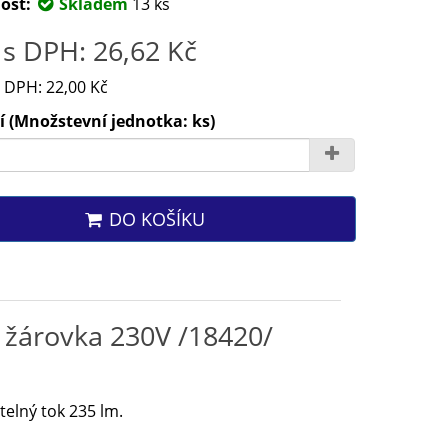
ost:
Skladem
13 ks
s DPH: 26,62 Kč
 DPH: 22,00 Kč
 (Množstevní jednotka: ks)
DO KOŠÍKU
žárovka 230V /18420/
elný tok 235 lm.