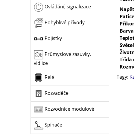
Ovládání, signalizace
Napět
Patic
Pohyblivé přívody
Příko
Barva
Teplo
Pojistky
Světe
Život
Průmyslové zásuvky,
Třída 
vidlice
Rozm
Tagy:
K
Relé
Rozvaděče
Rozvodnice modulové
Spínače