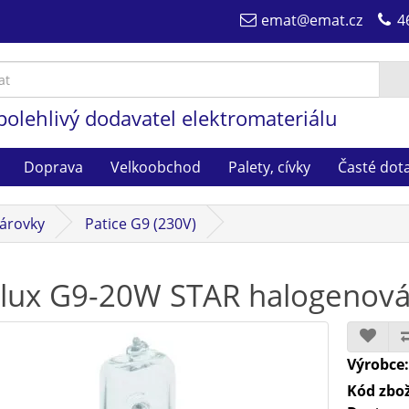
emat@emat.cz
4
polehlivý dodavatel elektromateriálu
Doprava
Velkoobchod
Palety, cívky
Časté dot
árovky
Patice G9 (230V)
lux G9-20W STAR halogenová
Výrobce
Kód zbož