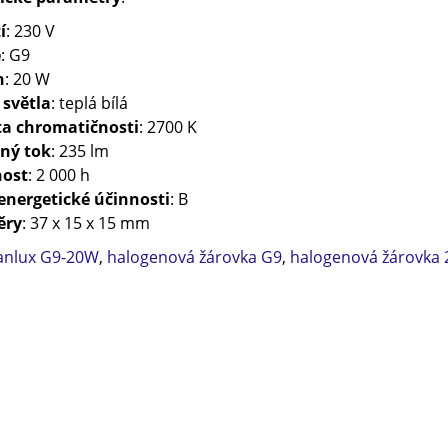
í
: 230 V
e
: G9
n
: 20 W
 světla
: teplá bílá
ta chromatičnosti
: 2700 K
lný tok
: 235 lm
nost
: 2 000 h
energetické účinnosti
: B
ěry
: 37 x 15 x 15 mm
anlux G9-20W
,
halogenová žárovka G9
,
halogenová žárovka