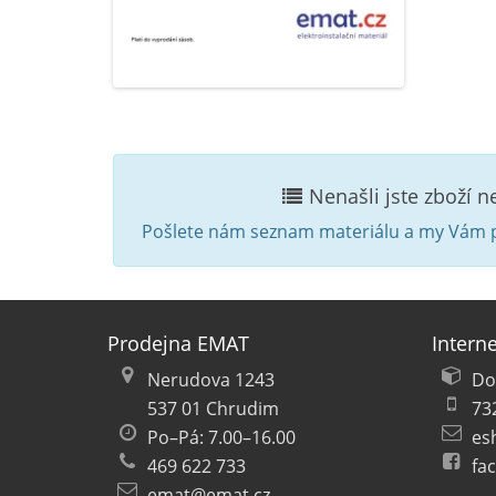
Nenašli jste zboží 
Pošlete nám seznam materiálu a my Vám p
Prodejna EMAT
Intern
Nerudova 1243
Do
537 01 Chrudim
73
Po–Pá: 7.00–16.00
es
469 622 733
fa
emat@emat.cz