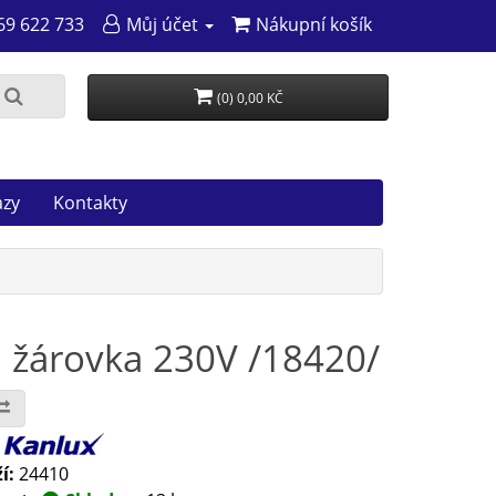
69 622 733
Můj účet
Nákupní košík
(0) 0,00 KČ
azy
Kontakty
 žárovka 230V /18420/
:
í:
24410