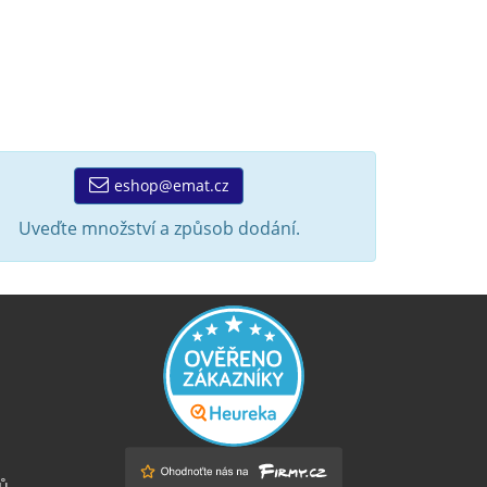
eshop@emat.cz
Uveďte množství a způsob dodání.
ů