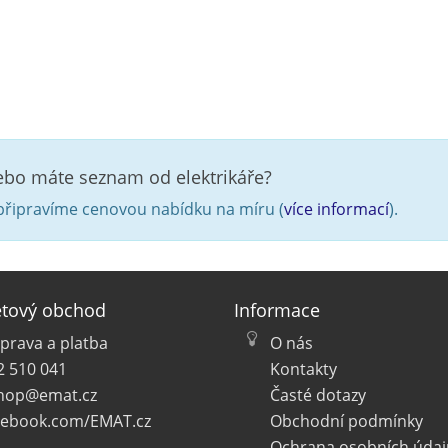
nebo máte seznam od elektrikáře?
řipravíme cenovou nabídku na míru (
více informací
).
etový obchod
Informace
prava a platba
O nás
2 510 041
Kontakty
hop@emat.cz
Časté dotazy
cebook.com/EMAT.cz
Obchodní podmínky
Ochrana osobních údaj