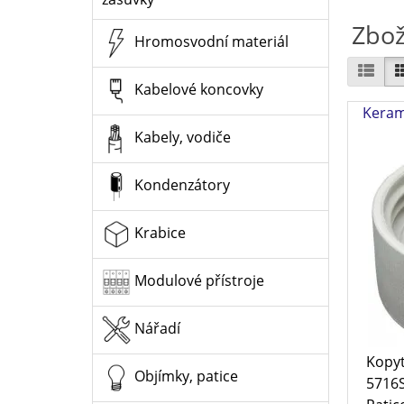
Zbož
Hromosvodní materiál
Kabelové koncovky
Keram
Kabely, vodiče
Kondenzátory
Krabice
Modulové přístroje
Nářadí
Kopy
Objímky, patice
5716S