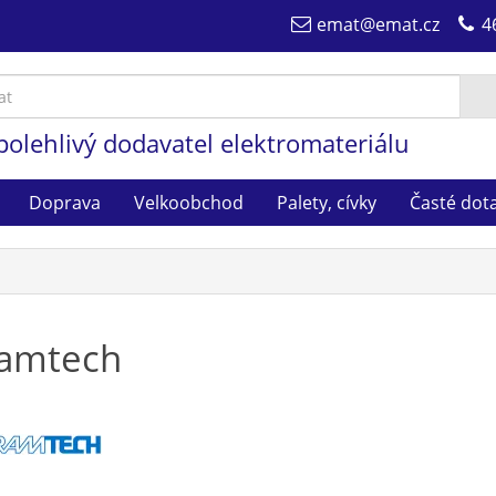
emat@emat.cz
4
polehlivý dodavatel elektromateriálu
Doprava
Velkoobchod
Palety, cívky
Časté dot
amtech