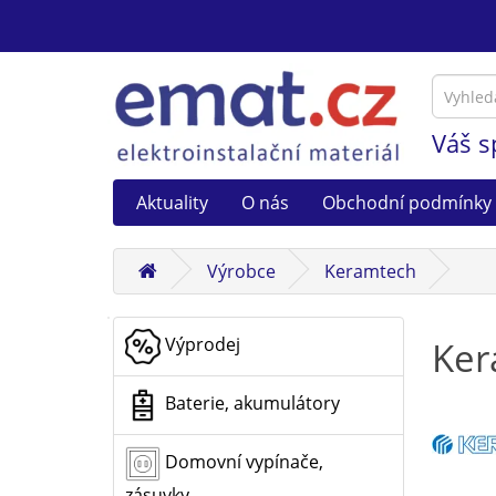
Váš s
Aktuality
O nás
Obchodní podmínky
Výrobce
Keramtech
Výprodej
Ker
Baterie, akumulátory
Domovní vypínače,
zásuvky