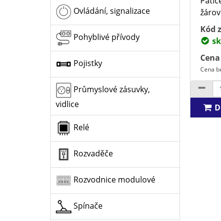
Patic
Ovládání, signalizace
žárovk
Kód z
Pohyblivé přívody
sk
Cena
Pojistky
Cena b
Průmyslové zásuvky,
vidlice
D
Relé
Rozvaděče
Rozvodnice modulové
Spínače