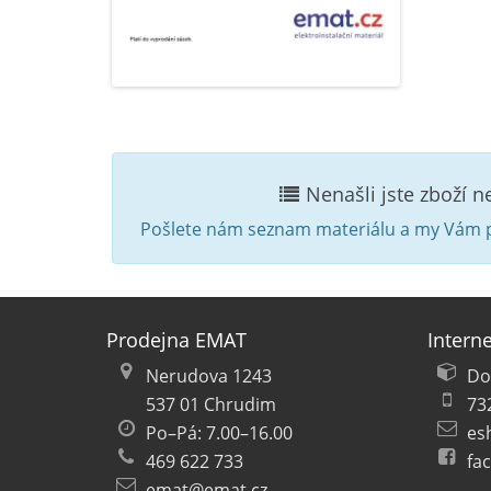
Nenašli jste zboží 
Pošlete nám seznam materiálu a my Vám p
Prodejna EMAT
Intern
Nerudova 1243
Do
537 01 Chrudim
73
Po–Pá: 7.00–16.00
es
469 622 733
fa
emat@emat.cz