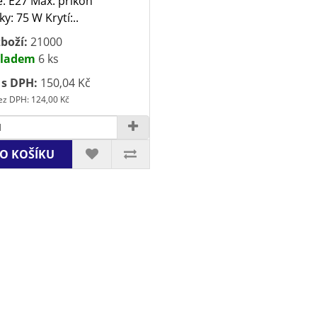
e: E27 Max. příkon
y: 75 W Krytí:..
boží:
21000
ladem
6 ks
 s DPH:
150,04 Kč
ez DPH: 124,00 Kč
O KOŠÍKU