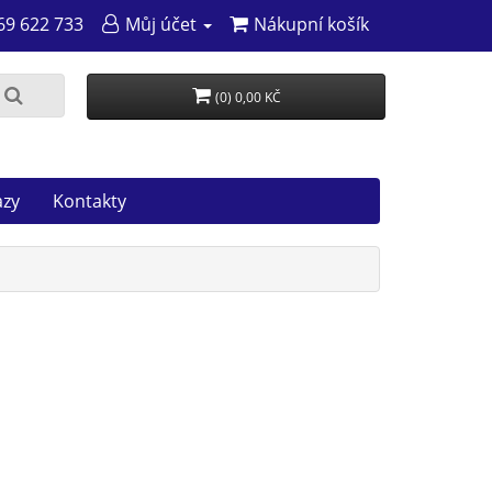
69 622 733
Můj účet
Nákupní košík
(0) 0,00 KČ
azy
Kontakty