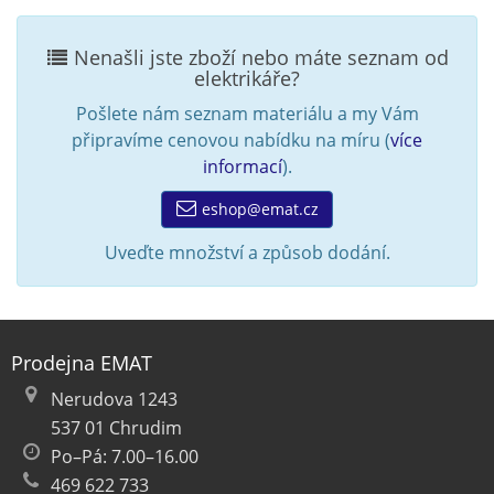
Nenašli jste zboží nebo máte seznam od
elektrikáře?
Pošlete nám seznam materiálu a my Vám
připravíme cenovou nabídku na míru (
více
informací
).
eshop@emat.cz
Uveďte množství a způsob dodání.
Prodejna EMAT
Nerudova 1243
537 01 Chrudim
Po–Pá: 7.00–16.00
469 622 733