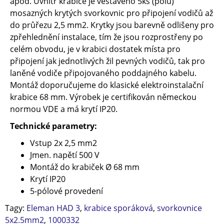
apod. Uvnitř krabice je vestavěno 5ks (pólů)
mosazných krytých svorkovnic pro připojení vodičů až
do průřezu 2,5 mm2. Krytky jsou barevně odlišeny pro
zpřehlednění instalace, tím že jsou rozprostřeny po
celém obvodu, je v krabici dostatek místa pro
připojení jak jednotlivých žil pevných vodičů, tak pro
laněné vodiče připojovaného poddajného kabelu.
Montáž doporučujeme do klasické elektroinstalační
krabice 68 mm. Výrobek je certifikován německou
normou VDE a má krytí IP20.
Technické parametry:
Vstup 2x 2,5 mm2
Jmen. napětí
500 V
Montáž do krabiček Ø 68 mm
Krytí IP20
5-pólové provedení
Tagy:
Eleman HAD 3
,
krabice sporáková
,
svorkovnice
5x2.5mm2
,
1000332