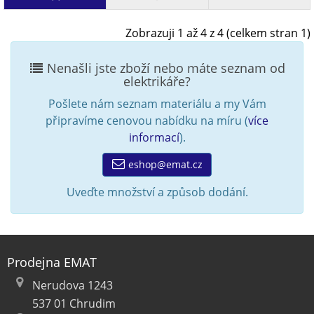
Zobrazuji 1 až 4 z 4 (celkem stran 1)
Nenašli jste zboží nebo máte seznam od
elektrikáře?
Pošlete nám seznam materiálu a my Vám
připravíme cenovou nabídku na míru (
více
informací
).
eshop@emat.cz
Uveďte množství a způsob dodání.
Prodejna EMAT
Nerudova 1243
537 01 Chrudim