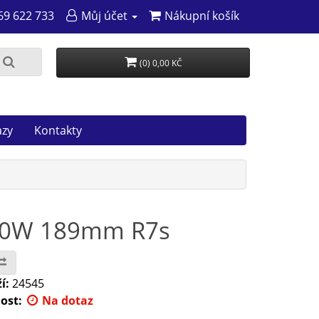
69 622 733
Můj účet
Nákupní košík
(0) 0,00 KČ
azy
Kontakty
000W 189mm R7s
í:
24545
ost:
Na dotaz