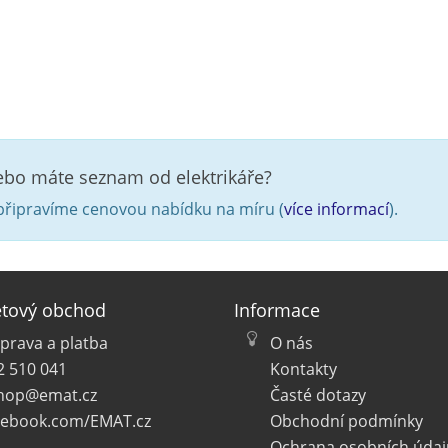
nebo máte seznam od elektrikáře?
řipravíme cenovou nabídku na míru (
více informací
).
etový obchod
Informace
prava a platba
O nás
2 510 041
Kontakty
hop@emat.cz
Časté dotazy
cebook.com/EMAT.cz
Obchodní podmínky
Ochrana osobních údaj