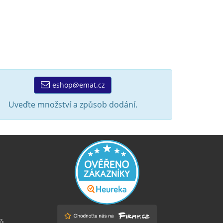
eshop@emat.cz
Uveďte množství a způsob dodání.
ů