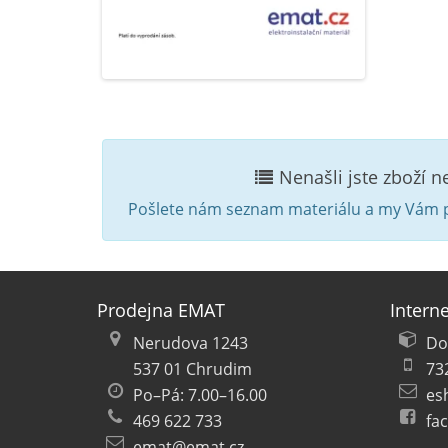
Nenašli jste zboží 
Pošlete nám seznam materiálu a my Vám p
Prodejna EMAT
Intern
Nerudova 1243
Do
537 01 Chrudim
73
Po–Pá: 7.00–16.00
es
469 622 733
fa
emat@emat.cz