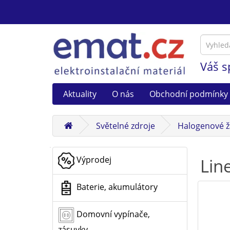
Váš s
Aktuality
O nás
Obchodní podmínky
Světelné zdroje
Halogenové ž
Výprodej
Lin
Baterie, akumulátory
Domovní vypínače,
zásuvky