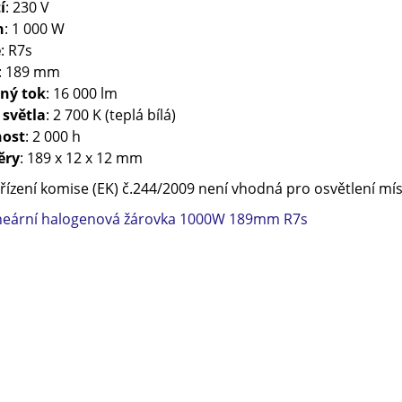
í
: 230 V
n
: 1 000 W
e
: R7s
: 189 mm
lný tok
: 16 000 lm
 světla
: 2 700 K (teplá bílá)
nost
: 2 000 h
ěry
: 189 x 12 x 12 mm
řízení komise (EK) č.244/2009 není vhodná pro osvětlení mí
ineární halogenová žárovka 1000W 189mm R7s