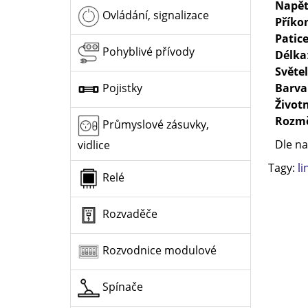
Napět
Ovládání, signalizace
Příko
Patic
Pohyblivé přívody
Délka
Světe
Barva
Pojistky
Život
Rozm
Průmyslové zásuvky,
Dle na
vidlice
Tagy:
l
Relé
Rozvaděče
Rozvodnice modulové
Spínače