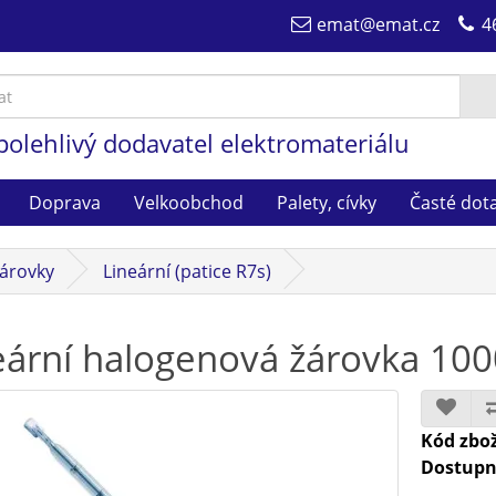
emat@emat.cz
4
polehlivý dodavatel elektromateriálu
Doprava
Velkoobchod
Palety, cívky
Časté dot
árovky
Lineární (patice R7s)
eární halogenová žárovka 1
Kód zbož
Dostupn