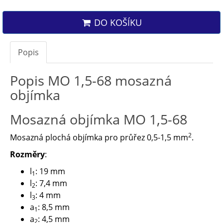
DO KOŠÍKU
Popis
Popis MO 1,5-68 mosazná
objímka
Mosazná objímka MO 1,5-68
2
Mosazná plochá objímka pro průřez 0,5-1,5 mm
.
Rozměry
:
l
: 19 mm
1
l
: 7,4 mm
2
l
: 4 mm
3
a
: 8,5 mm
1
a
: 4,5 mm
2