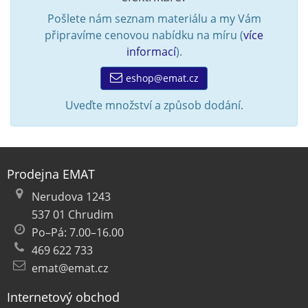
Pošlete nám seznam materiálu a my Vám
připravíme cenovou nabídku na míru (
více
informací
).
eshop@emat.cz
Uveďte množství a způsob dodání.
Prodejna EMAT
Nerudova 1243
537 01 Chrudim
Po–Pá: 7.00–16.00
469 622 733
emat@emat.cz
Internetový obchod