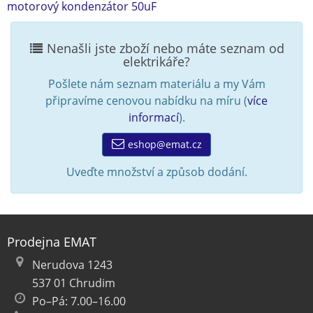
motorový kondenzátor 50uF
Nenašli jste zboží nebo máte seznam od
elektrikáře?
Pošlete nám seznam materiálu a my Vám
připravíme cenovou nabídku na míru (
více
informací
).
eshop@emat.cz
Uveďte množství a způsob dodání.
Prodejna EMAT
Nerudova 1243
537 01 Chrudim
Po–Pá: 7.00–16.00