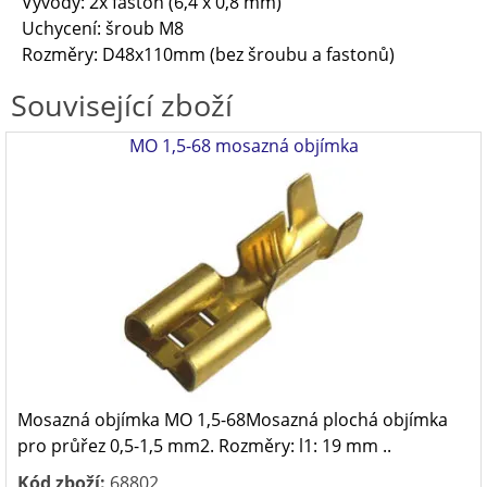
Vývody: 2x faston (6,4 x 0,8 mm)
Uchycení: šroub M8
Rozměry: D48x110mm (bez šroubu a fastonů)
Související zboží
MO 1,5-68 mosazná objímka
Mosazná objímka MO 1,5-68Mosazná plochá objímka
pro průřez 0,5-1,5 mm2. Rozměry: l1: 19 mm ..
Kód zboží:
68802