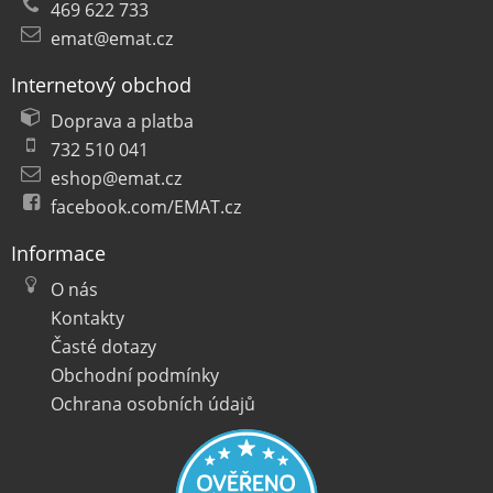
469 622 733
emat@emat.cz
Internetový obchod
Doprava a platba
732 510 041
eshop@emat.cz
facebook.com/EMAT.cz
Informace
O nás
Kontakty
Časté dotazy
Obchodní podmínky
Ochrana osobních údajů