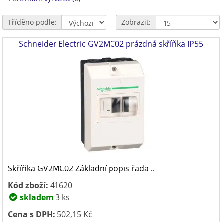
Tříděno podle:
Zobrazit:
Schneider Electric GV2MC02 prázdná skříňka IP55
Skříňka GV2MC02 Základní popis řada ..
Kód zboží:
41620
skladem
3 ks
Cena s DPH:
502,15 Kč