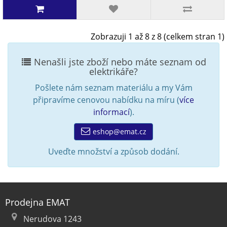
Zobrazuji 1 až 8 z 8 (celkem stran 1)
Nenašli jste zboží nebo máte seznam od
elektrikáře?
Pošlete nám seznam materiálu a my Vám
připravíme cenovou nabídku na míru (
více
informací
).
eshop@emat.cz
Uveďte množství a způsob dodání.
Prodejna EMAT
Nerudova 1243