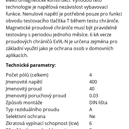
elektromagnetické konstrukci. Výhodou této
technologie je napěťová nezávislost vybavovací
funkce. Nenulové napětí je potřebné pouze pro funkci
obvodu testovacího tlačítka T během testu chrániče.
Magnetické proudové chrániče musí být pravidelně
testovány s periodou jednoho měsíce. 6 kA verze
proudových chráničů Ex9L-N je určena zejména pro
základní využití jako je ochrana osob v domovních
aplikacích.
Technické parametry:
Počet pólů (celkem)
4
Jmenovité napětí
400
Jmenovitý proud
40
Jmenovitý poruchový proud
0.03
Způsob montáže
DIN lišta
Typ reziduálního proudu
A
Selektivní ochrana
Ne
Zkratová vypínací schopnost (Icw)
6