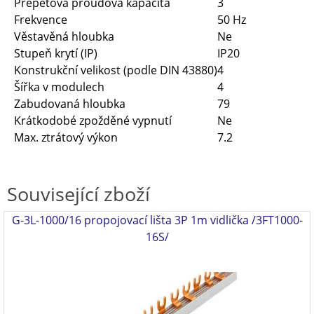
Přepěťová proudová kapacita
3
Frekvence
50 Hz
Věstavěná hloubka
Ne
Stupeň krytí (IP)
IP20
Konstrukční velikost (podle DIN 43880)
4
Šířka v modulech
4
Zabudovaná hloubka
79
Krátkodobé zpožděné vypnutí
Ne
Max. ztrátový výkon
7.2
Související zboží
G-3L-1000/16 propojovací lišta 3P 1m vidlička /3FT1000-
16S/