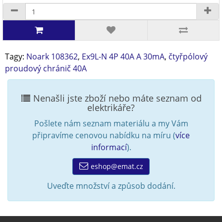
Tagy:
Noark 108362
,
Ex9L-N 4P 40A A 30mA
,
čtyřpólový
proudový chránič 40A
Nenašli jste zboží nebo máte seznam od
elektrikáře?
Pošlete nám seznam materiálu a my Vám
připravíme cenovou nabídku na míru (
více
informací
).
eshop@emat.cz
Uveďte množství a způsob dodání.