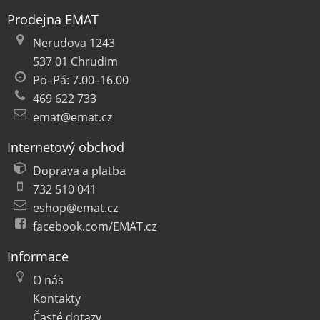
Prodejna EMAT
Nerudova 1243
537 01 Chrudim
Po–Pá: 7.00–16.00
469 622 733
emat@emat.cz
Internetový obchod
Doprava a platba
732 510 041
eshop@emat.cz
facebook.com/EMAT.cz
Informace
O nás
Kontakty
Časté dotazy