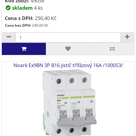
Kód zboží:
49056
skladem
4 ks
Cena s DPH:
290,40 Kč
Cena bez DPH:
240,00 Kč
Noark Ex9BN 3P B16 jistič třífázový 16A /100053/