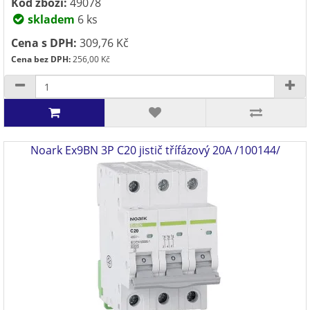
Kód zboží:
49078
skladem
6 ks
Cena s DPH:
309,76 Kč
Cena bez DPH:
256,00 Kč
Noark Ex9BN 3P C20 jistič třífázový 20A /100144/