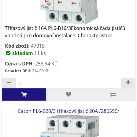
Třífázový jistič 16A PL6-B16/3Ekonomická řada jističů
vhodná pro domovní instalace. Charakteristika..
Kód zboží:
47015
skladem
11 ks
Cena s DPH:
258,94 Kč
Cena bez DPH:
214,00 Kč
Eaton PL6-B20/3 třífázový jistič 20A /286590/