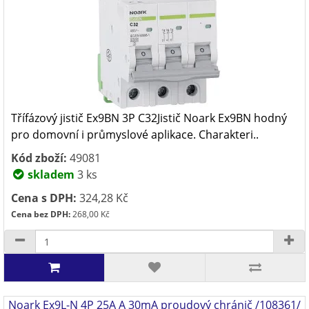
Třífázový jistič Ex9BN 3P C32Jistič Noark Ex9BN hodný
pro domovní i průmyslové aplikace. Charakteri..
Kód zboží:
49081
skladem
3 ks
Cena s DPH:
324,28 Kč
Cena bez DPH:
268,00 Kč
Noark Ex9L-N 4P 25A A 30mA proudový chránič /108361/