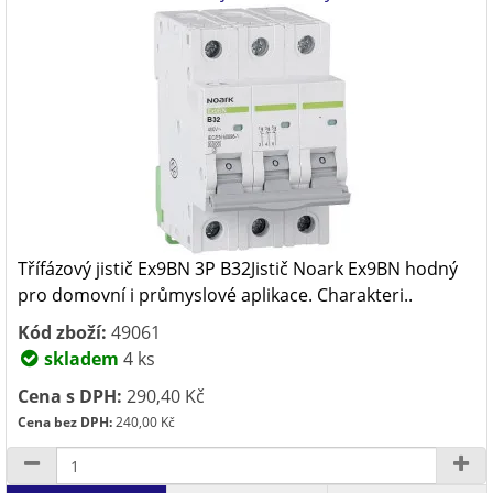
Třífázový jistič Ex9BN 3P B32Jistič Noark Ex9BN hodný
pro domovní i průmyslové aplikace. Charakteri..
Kód zboží:
49061
skladem
4 ks
Cena s DPH:
290,40 Kč
Cena bez DPH:
240,00 Kč