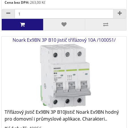
Cena bez DPH:
263,00 Kč
Noark Ex9BN 3P B10 jistič třífázový 10A /100051/
Třífázový jistič Ex9BN 3P B10Jistič Noark Ex9BN hodný
pro domovní i průmyslové aplikace. Charakteri..