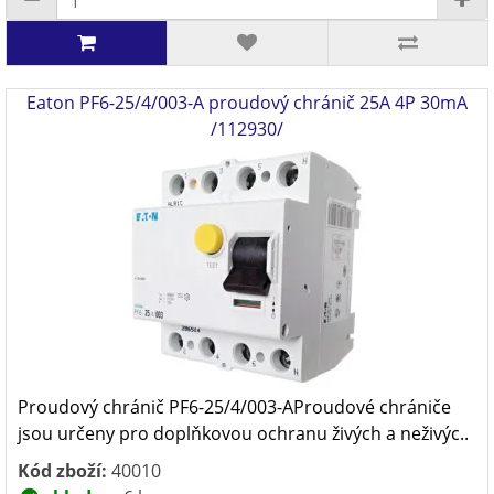
Eaton PF6-25/4/003-A proudový chránič 25A 4P 30mA
/112930/
Proudový chránič PF6-25/4/003-AProudové chrániče
jsou určeny pro doplňkovou ochranu živých a neživýc..
Kód zboží:
40010