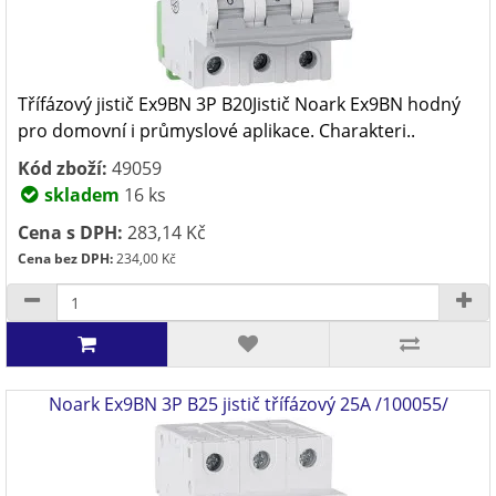
Třífázový jistič Ex9BN 3P B20Jistič Noark Ex9BN hodný
pro domovní i průmyslové aplikace. Charakteri..
Kód zboží:
49059
skladem
16 ks
Cena s DPH:
283,14 Kč
Cena bez DPH:
234,00 Kč
Noark Ex9BN 3P B25 jistič třífázový 25A /100055/