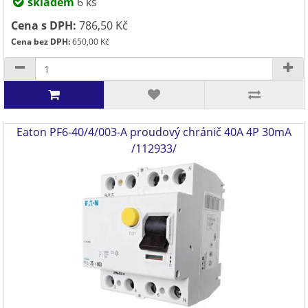
skladem
6 ks
Cena s DPH:
786,50 Kč
Cena bez DPH:
650,00 Kč
Eaton PF6-40/4/003-A proudový chránič 40A 4P 30mA
/112933/