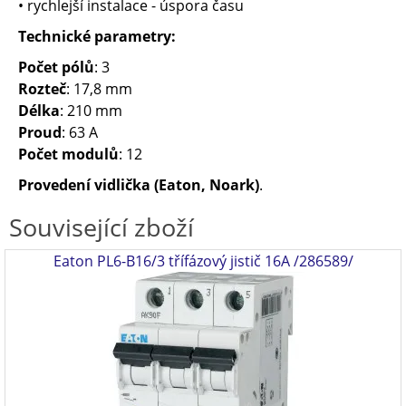
• rychlejší instalace - úspora času
Technické parametry:
Počet pólů
: 3
Rozteč
: 17,8 mm
Délka
: 210 mm
Proud
: 63 A
Počet modulů
: 12
Provedení vidlička (
Eaton, Noark)
.
Související zboží
Eaton PL6-B16/3 třífázový jistič 16A /286589/