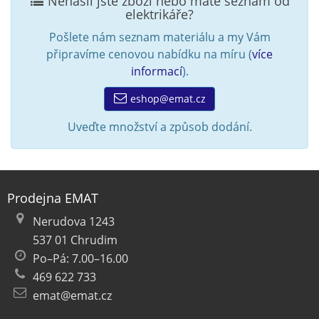
Nenašli jste zboží nebo máte seznam od
elektrikáře?
Pošlete nám seznam materiálu a my Vám
připravíme cenovou nabídku na míru (
více
informací
).
eshop@emat.cz
Uveďte množství a způsob dodání.
Prodejna EMAT
Nerudova 1243
537 01 Chrudim
Po–Pá: 7.00–16.00
469 622 733
emat@emat.cz