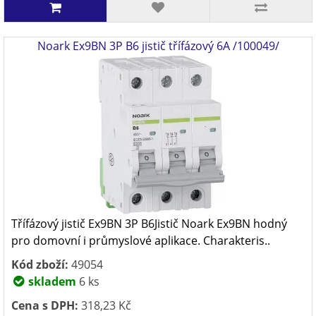
Noark Ex9BN 3P B6 jistič třífázový 6A /100049/
Třífázový jistič Ex9BN 3P B6Jistič Noark Ex9BN hodný
pro domovní i průmyslové aplikace. Charakteris..
Kód zboží:
49054
skladem
6 ks
Cena s DPH:
318,23 Kč