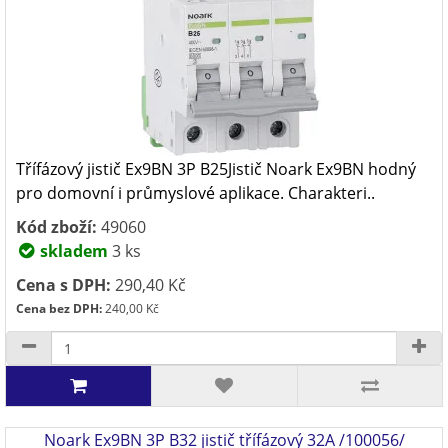
Třífázový jistič Ex9BN 3P B25Jistič Noark Ex9BN hodný
pro domovní i průmyslové aplikace. Charakteri..
Kód zboží:
49060
skladem
3 ks
Cena s DPH:
290,40 Kč
Cena bez DPH:
240,00 Kč
Noark Ex9BN 3P B32 jistič třífázový 32A /100056/