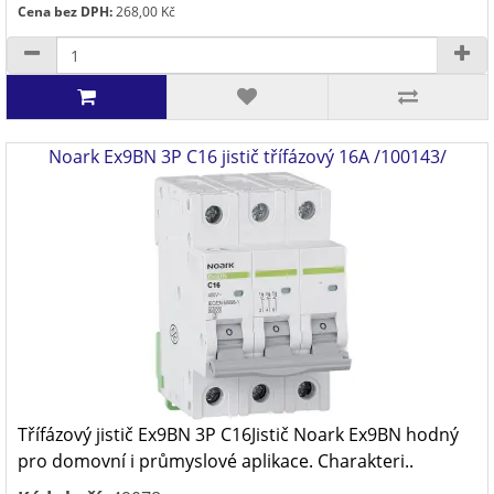
Cena bez DPH:
268,00 Kč
Noark Ex9BN 3P C16 jistič třífázový 16A /100143/
Třífázový jistič Ex9BN 3P C16Jistič Noark Ex9BN hodný
pro domovní i průmyslové aplikace. Charakteri..