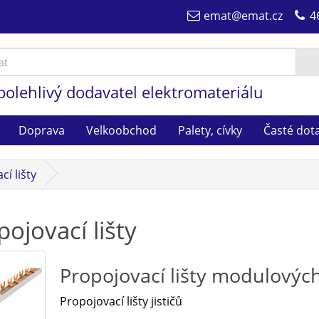
emat@emat.cz
4
polehlivý dodavatel elektromateriálu
Doprava
Velkoobchod
Palety, cívky
Časté dot
í lišty
pojovací lišty
Propojovací lišty modulových
Propojovací lišty jističů