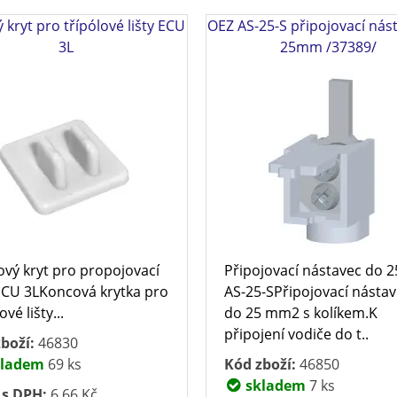
kryt pro třípólové lišty ECU
OEZ AS-25-S připojovací nás
3L
25mm /37389/
vý kryt pro propojovací
Připojovací nástavec do
 ECU 3LKoncová krytka pro
AS-25-SPřipojovací násta
ové lišty...
do 25 mm2 s kolíkem.K
připojení vodiče do t..
boží:
46830
ladem
69 ks
Kód zboží:
46850
skladem
7 ks
 s DPH:
6,66 Kč