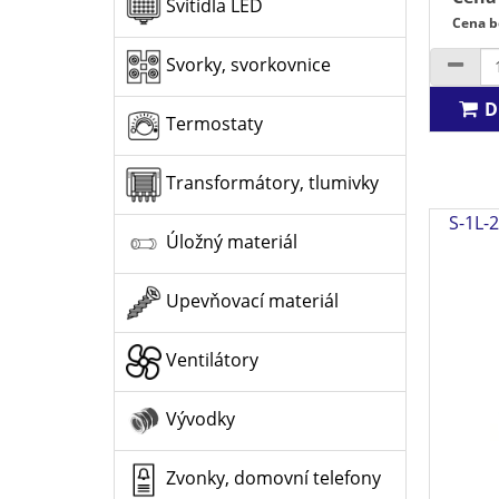
Svítidla LED
Cena b
Svorky, svorkovnice
D
Termostaty
Transformátory, tlumivky
S-1L-2
Úložný materiál
Upevňovací materiál
Ventilátory
Vývodky
Zvonky, domovní telefony