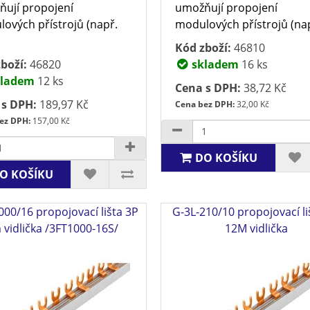
ují propojení
umožňují propojení
ových přístrojů (např.
modulových přístrojů (např
Kód zboží:
46810
boží:
46820
skladem
16 ks
ladem
12 ks
Cena s DPH:
38,72 Kč
 s DPH:
189,97 Kč
Cena bez DPH:
32,00 Kč
ez DPH:
157,00 Kč
DO KOŠÍKU
O KOŠÍKU
000/16 propojovací lišta 3P
G-3L-210/10 propojovací li
 vidlička /3FT1000-16S/
12M vidlička