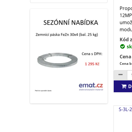
Propo
12MPr
umožň
modul
Kód z
sk
Cena
Cena b
D
S-3L-2