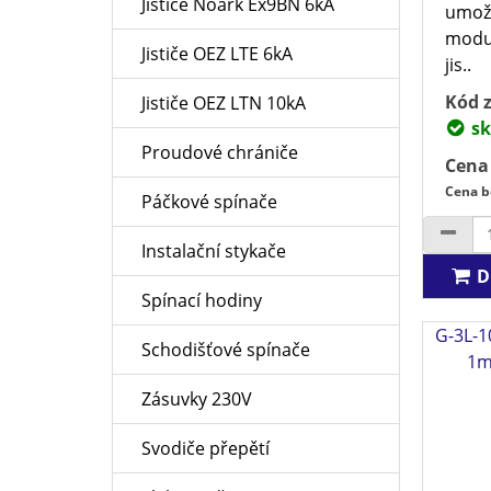
Jističe Noark Ex9BN 6kA
umožň
modul
Jističe OEZ LTE 6kA
jis..
Kód z
Jističe OEZ LTN 10kA
sk
Proudové chrániče
Cena
Cena b
Páčkové spínače
Instalační stykače
D
Spínací hodiny
G-3L-1
Schodišťové spínače
1m
Zásuvky 230V
Svodiče přepětí