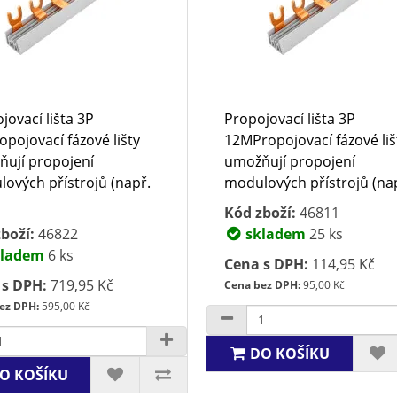
jovací lišta 3P
Propojovací lišta 3P
pojovací fázové lišty
12MPropojovací fázové liš
ují propojení
umožňují propojení
ových přístrojů (např.
modulových přístrojů (např
Kód zboží:
46811
boží:
46822
skladem
25 ks
ladem
6 ks
Cena s DPH:
114,95 Kč
 s DPH:
719,95 Kč
Cena bez DPH:
95,00 Kč
ez DPH:
595,00 Kč
DO KOŠÍKU
O KOŠÍKU