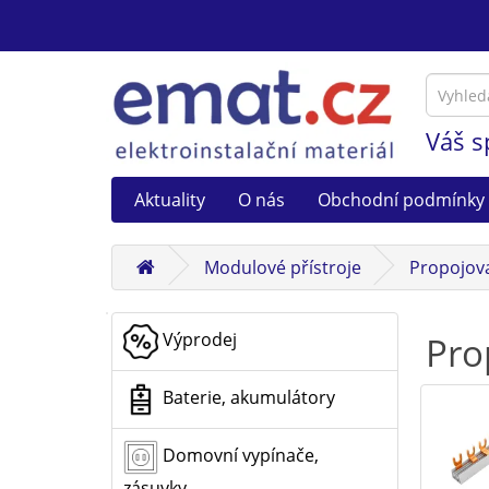
Váš s
Aktuality
O nás
Obchodní podmínky
Modulové přístroje
Propojovac
Výprodej
Pro
Baterie, akumulátory
Domovní vypínače,
zásuvky