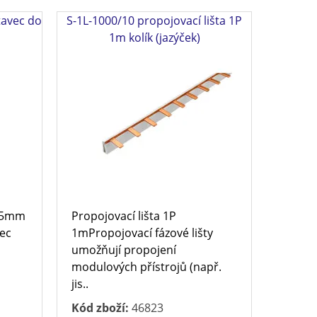
tavec do
S-1L-1000/10 propojovací lišta 1P
1m kolík (jazýček)
 25mm
Propojovací lišta 1P
vec
1mPropojovací fázové lišty
umožňují propojení
modulových přístrojů (např.
jis..
Kód zboží:
46823