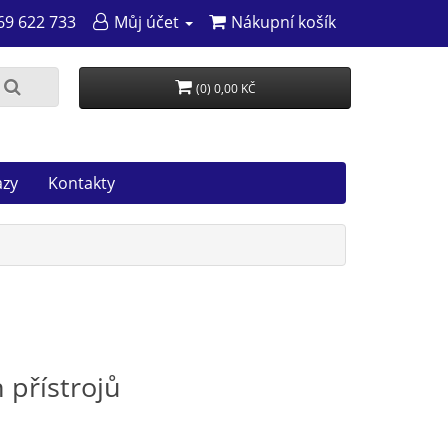
69 622 733
Můj účet
Nákupní košík
(0) 0,00 KČ
azy
Kontakty
 přístrojů