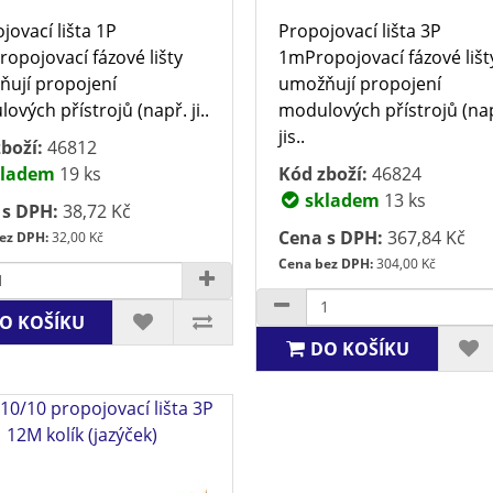
jovací lišta 1P
Propojovací lišta 3P
opojovací fázové lišty
1mPropojovací fázové lišt
ují propojení
umožňují propojení
ových přístrojů (např. ji..
modulových přístrojů (na
jis..
boží:
46812
ladem
19 ks
Kód zboží:
46824
skladem
13 ks
 s DPH:
38,72 Kč
Cena s DPH:
367,84 Kč
ez DPH:
32,00 Kč
Cena bez DPH:
304,00 Kč
O KOŠÍKU
DO KOŠÍKU
10/10 propojovací lišta 3P
12M kolík (jazýček)