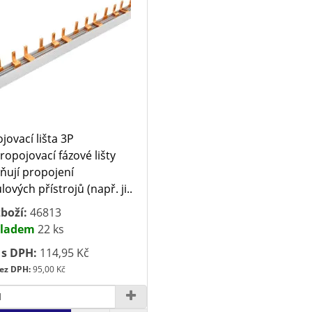
jovací lišta 3P
opojovací fázové lišty
ují propojení
ových přístrojů (např. ji..
boží:
46813
ladem
22 ks
 s DPH:
114,95 Kč
ez DPH:
95,00 Kč