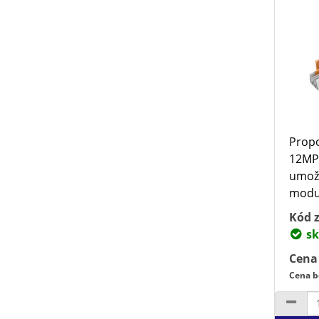
Propo
12MPr
umožň
modul
Kód z
sk
Cena
Cena b