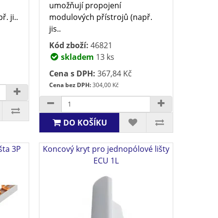
umožňují propojení
. ji..
modulových přístrojů (např.
jis..
Kód zboží:
46821
skladem
13 ks
Cena s DPH:
367,84 Kč
Cena bez DPH:
304,00 Kč
DO KOŠÍKU
šta 3P
Koncový kryt pro jednopólové lišty
ECU 1L