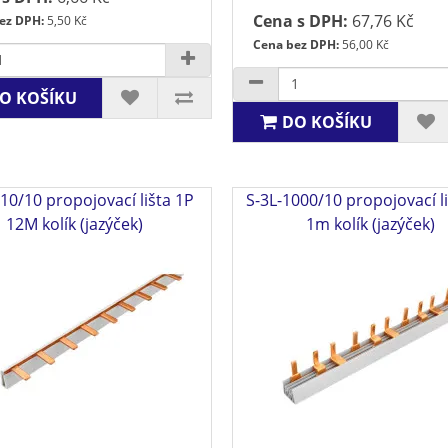
Cena s DPH:
67,76 Kč
ez DPH:
5,50 Kč
Cena bez DPH:
56,00 Kč
O KOŠÍKU
DO KOŠÍKU
10/10 propojovací lišta 1P
S-3L-1000/10 propojovací l
12M kolík (jazýček)
1m kolík (jazýček)