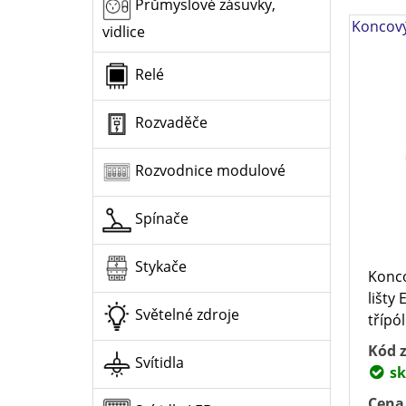
Průmyslové zásuvky,
Koncový 
vidlice
Relé
Rozvaděče
Rozvodnice modulové
Spínače
Stykače
Konco
lišty
Světelné zdroje
třípól
Kód z
Svítidla
sk
Cena