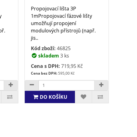
Propojovací lišta 3P
y
1mPropojovací fázové lišty
umožňují propojení
př.
modulových přístrojů (např.
jis..
Kód zboží:
46825
skladem
3 ks
Cena s DPH:
719,95 Kč
Cena bez DPH:
595,00 Kč
DO KOŠÍKU