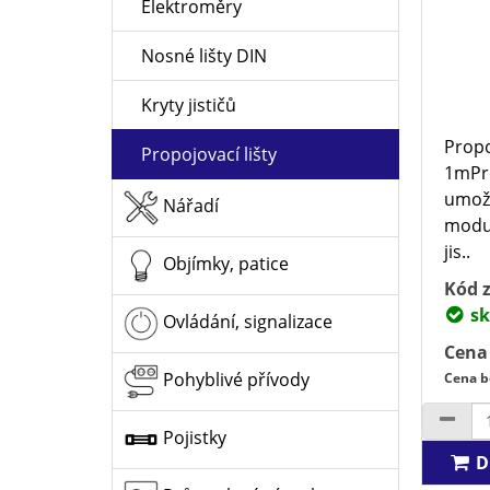
Elektroměry
Nosné lišty DIN
Kryty jističů
Propo
Propojovací lišty
1mPro
umožň
Nářadí
modul
jis..
Objímky, patice
Kód z
sk
Ovládání, signalizace
Cena
Pohyblivé přívody
Cena b
Pojistky
D