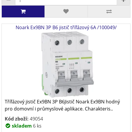
Noark Ex9BN 3P B6 jistič třífázový 6A /100049/
Třífázový jistič Ex9BN 3P B6Jistič Noark Ex9BN hodný
pro domovní i průmyslové aplikace. Charakteris..
Kód zboží:
49054
skladem
6 ks