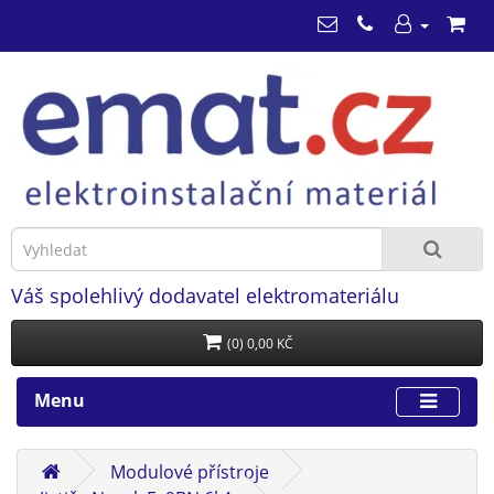
Váš spolehlivý dodavatel elektromateriálu
(0) 0,00 KČ
Menu
Modulové přístroje