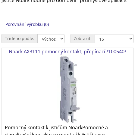
Jističe Noark hodné pro domovní i průmyslové aplikace.
Porovnání výrobku (0)
Tříděno podle:
Zobrazit:
Noark AX3111 pomocný kontakt, přepínací /100540/
Pomocný kontakt k jističům NoarkPomocné a
signalizační kontakty se montují k jističi zleva.