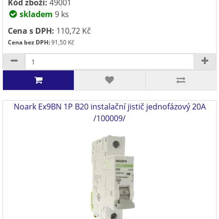
Kód zboží:
49001
skladem
9 ks
Cena s DPH:
110,72 Kč
Cena bez DPH:
91,50 Kč
Noark Ex9BN 1P B20 instalační jistič jednofázový 20A
/100009/