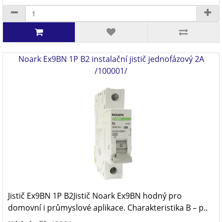
Noark Ex9BN 1P B2 instalační jistič jednofázový 2A
/100001/
Jistič Ex9BN 1P B2Jistič Noark Ex9BN hodný pro
domovní i průmyslové aplikace. Charakteristika B – p..