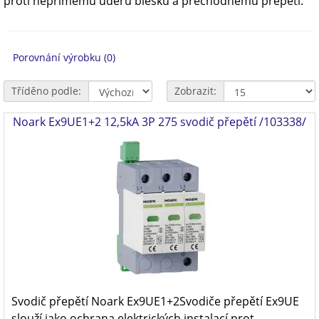
proti nepřímému úderu blesku a přechodnému přepětí.
Porovnání výrobku (0)
Tříděno podle:
Zobrazit:
Noark Ex9UE1+2 12,5kA 3P 275 svodič přepětí /103338/
Svodič přepětí Noark Ex9UE1+2Svodiče přepětí Ex9UE
slouží jako ochrana elektrických instalací prot..