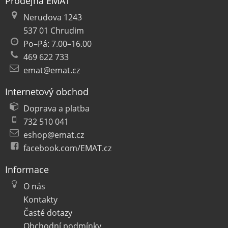
Prodejna EMAT
Nerudova 1243
537 01 Chrudim
Po–Pá: 7.00–16.00
469 622 733
emat@emat.cz
Internetový obchod
Doprava a platba
732 510 041
eshop@emat.cz
facebook.com/EMAT.cz
Informace
O nás
Kontakty
Časté dotazy
Obchodní podmínky