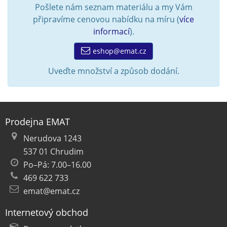
Pošlete nám seznam materiálu a my Vám
připravíme cenovou nabídku na míru (
více
informací
).
eshop@emat.cz
Uveďte množství a způsob dodání.
Prodejna EMAT
Nerudova 1243
537 01 Chrudim
Po–Pá: 7.00–16.00
469 622 733
emat@emat.cz
Internetový obchod