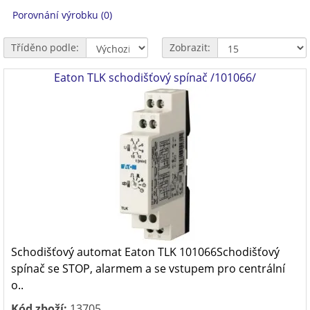
Porovnání výrobku (0)
Tříděno podle:
Zobrazit:
Eaton TLK schodišťový spínač /101066/
Schodišťový automat Eaton TLK 101066Schodišťový
spínač se STOP, alarmem a se vstupem pro centrální
o..
Kód zboží:
13705