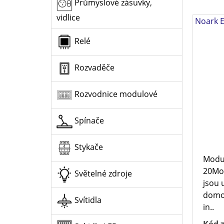
Průmyslové zásuvky,
vidlice
Noark E
Relé
Rozvaděče
Rozvodnice modulové
Spínače
Stykače
Modul
20Mod
Světelné zdroje
jsou 
domo
Svítidla
in..
Kód z