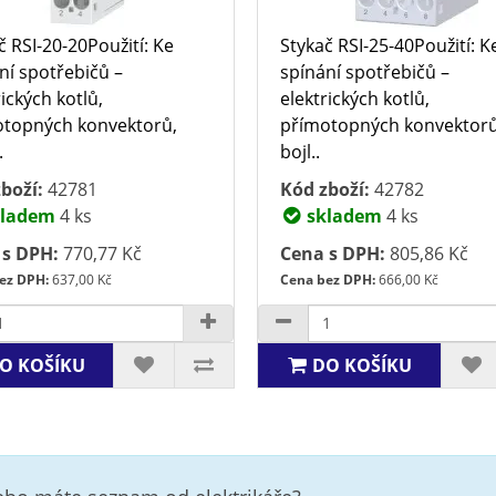
č RSI-20-20Použití: Ke
Stykač RSI-25-40Použití: K
ní spotřebičů –
spínání spotřebičů –
rických kotlů,
elektrických kotlů,
topných konvektorů,
přímotopných konvektorů
.
bojl..
boží:
42781
Kód zboží:
42782
ladem
4 ks
skladem
4 ks
 s DPH:
770,77 Kč
Cena s DPH:
805,86 Kč
ez DPH:
637,00 Kč
Cena bez DPH:
666,00 Kč
O KOŠÍKU
DO KOŠÍKU