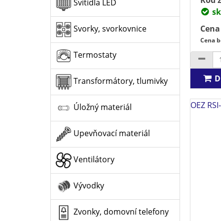
Svítidla LED
sk
Cena
Svorky, svorkovnice
Cena b
Termostaty
D
Transformátory, tlumivky
OEZ RSI-
Úložný materiál
Upevňovací materiál
Ventilátory
Vývodky
Zvonky, domovní telefony