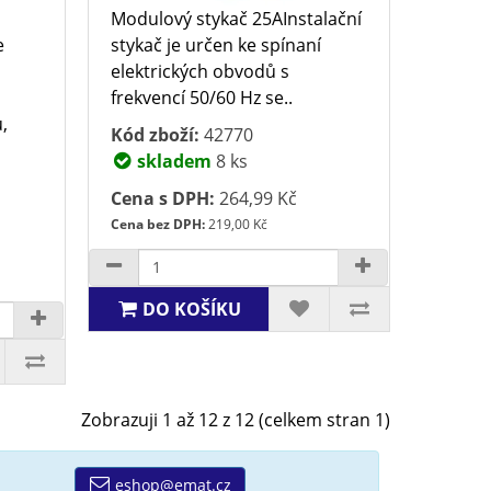
Modulový stykač 25AInstalační
e
stykač je určen ke spínaní
elektrických obvodů s
frekvencí 50/60 Hz se..
,
Kód zboží:
42770
skladem
8 ks
Cena s DPH:
264,99 Kč
Cena bez DPH:
219,00 Kč
DO KOŠÍKU
Zobrazuji 1 až 12 z 12 (celkem stran 1)
eshop@emat.cz