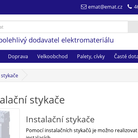
emat@emat.cz
4
polehlivý dodavatel elektromateriálu
Doprava
Velkoobchod
Palety, cívky
Časté dot
í stykače
talační stykače
Instalační stykače
Pomocí instalačních stykačů je možno realizov
instalacích.