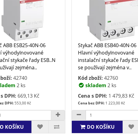
č ABB ESB25-40N-06
Stykač ABB ESB40-40N-06
í výhodyInovované
Hlavní výhodyInovované
lační stykače řady ESB..N
instalační stykače řady ES
užívají zejména..
se používají zejména v..
boží:
42740
Kód zboží:
42760
ladem
2 ks
skladem
2 ks
 s DPH:
669,13 Kč
Cena s DPH:
1 479,83 Kč
ez DPH:
553,00 Kč
Cena bez DPH:
1 223,00 Kč
O KOŠÍKU
DO KOŠÍKU