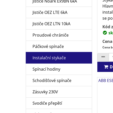
Jističe Noark Ex9BN 6kA
Hlavn
insta
Jističe OEZ LTE 6kA
se po
Jističe OEZ LTN 10kA
Kód z
sk
Proudové chrániče
Cena
Páčkové spínače
Cena b
Instalační stykače
D
Spínací hodiny
Schodišťové spínače
ABB ESB
Zásuvky 230V
Svodiče přepětí