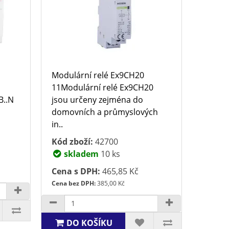
Modulární relé Ex9CH20
11Modulární relé Ex9CH20
B..N
jsou určeny zejména do
domovních a průmyslových
in..
Kód zboží:
42700
skladem
10 ks
Cena s DPH:
465,85 Kč
Cena bez DPH:
385,00 Kč
DO KOŠÍKU