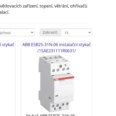
ětlovacích zařízení, topení, větrání, ohřívačů
lací.
Zobrazit:
í stykač
ABB ESB25-31N-06 instalační stykač
/1SAE231111R0631/
Stykač ABB ESB25-31N-06