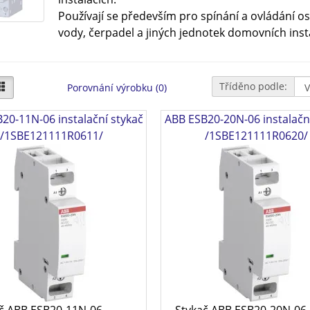
Používají se především pro spínání a ovládání osv
vody, čerpadel a jiných jednotek domovních insta
Tříděno podle:
Porovnání výrobku (0)
20-11N-06 instalační stykač
ABB ESB20-20N-06 instalačn
/1SBE121111R0611/
/1SBE121111R0620/
č ABB ESB20-11N-06
Stykač ABB ESB20-20N-06