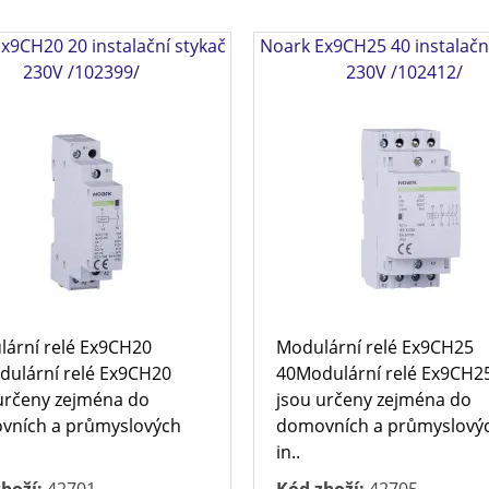
x9CH20 20 instalační stykač
Noark Ex9CH25 40 instalačn
230V /102399/
230V /102412/
ární relé Ex9CH20
Modulární relé Ex9CH25
ulární relé Ex9CH20
40Modulární relé Ex9CH2
určeny zejména do
jsou určeny zejména do
vních a průmyslových
domovních a průmyslový
in..
boží:
42701
Kód zboží:
42705