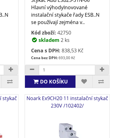
Hlavní výhodyInovované
B..N
instalační stykače řady ESB..N
se používají zejména v..
Kód zboží:
42750
skladem
2 ks
Cena s DPH:
838,53 Kč
Cena bez DPH:
693,00 Kč
DO KOŠÍKU
í stykač
Noark Ex9CH20 11 instalační stykač
230V /102402/