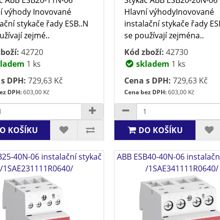
í výhody Inovované
Hlavní výhodyInovované
lační stykače řady ESB..N
instalační stykače řady ES
užívají zejmé..
se používají zejména..
boží:
42720
Kód zboží:
42730
ladem
1 ks
skladem
1 ks
 s DPH:
729,63 Kč
Cena s DPH:
729,63 Kč
ez DPH:
603,00 Kč
Cena bez DPH:
603,00 Kč
O KOŠÍKU
DO KOŠÍKU
25-40N-06 instalační stykač
ABB ESB40-40N-06 instalačn
/1SAE231111R0640/
/1SAE341111R0640/