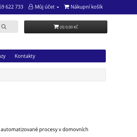
69 622 733
Můj účet
Nákupní košík
(0) 0,00 KČ
azy
Kontakty
at automatizované procesy v domovních