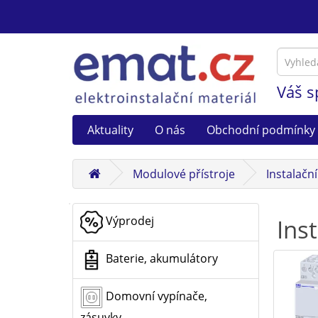
Váš s
Aktuality
O nás
Obchodní podmínky
Modulové přístroje
Instalačn
Výprodej
Ins
Baterie, akumulátory
Domovní vypínače,
zásuvky