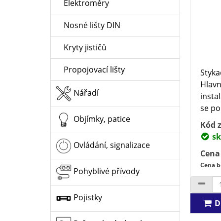
Elektroměry
Nosné lišty DIN
Kryty jističů
Propojovací lišty
Styka
Hlavn
Nářadí
insta
se po
Objímky, patice
Kód z
sk
Ovládání, signalizace
Cena
Cena b
Pohyblivé přívody
Pojistky
D