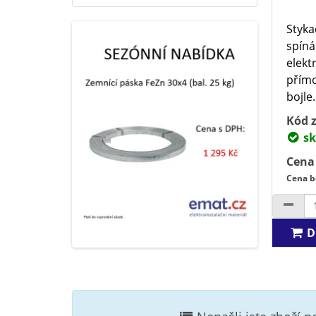
Styka
spíná
elekt
přímo
bojle.
Kód z
sk
Cena
Cena b
D