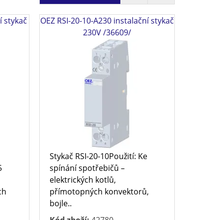
í stykač
OEZ RSI-20-10-A230 instalační stykač
230V /36609/
Stykač RSI-20-10Použití: Ke
5
spínání spotřebičů –
elektrických kotlů,
ch
přímotopných konvektorů,
bojle..
Kód zboží:
42780