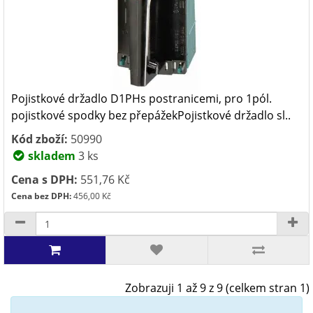
Pojistkové držadlo D1PHs postranicemi, pro 1pól.
pojistkové spodky bez přepážekPojistkové držadlo sl..
Kód zboží:
50990
skladem
3 ks
Cena s DPH:
551,76 Kč
Cena bez DPH:
456,00 Kč
Zobrazuji 1 až 9 z 9 (celkem stran 1)