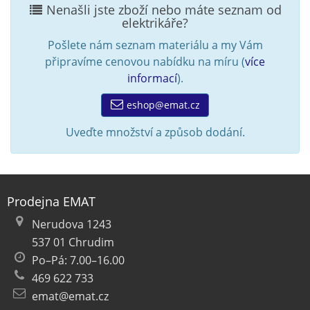
Nenašli jste zboží nebo máte seznam od
elektrikáře?
Pošlete nám seznam materiálu a my Vám
připravíme cenovou nabídku na míru (
více
informací
).
eshop@emat.cz
Uveďte množství a způsob dodání.
Prodejna EMAT
Nerudova 1243
537 01 Chrudim
Po–Pá: 7.00–16.00
469 622 733
emat@emat.cz