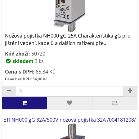
Nožová pojistka NH000 gG 25A Charakteristika gG pro
jištění vedení, kabelů a dalších zařízení pře..
Kód zboží:
50720
skladem
3 ks
Cena s DPH:
65,34 Kč
Cena bez DPH:
54,00 Kč
ETI NH000 gG 32A/500V nožová pojistka 32A /004181208/