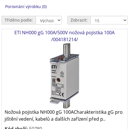
Porovnání výrobku (0)
Tříděno podle:
Zobrazit:
ETI NH000 gG 100A/500V nožová pojistka 100A
/004181214/
Nožová pojistka NH000 gG 100ACharakteristika gG pro
jištění vedení, kabelů a dalších zařízení před p..
Kód zboží:
50780