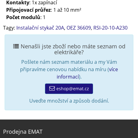
Kontakty
: 1x zapínací
Připojovací průřez
: 1 až 10 mm²
Počet modulů
: 1
Tagy:
Instalační stykač 20A
,
OEZ 36609
,
RSI-20-10-A230
Nenašli jste zboží nebo máte seznam od
elektrikáře?
Pošlete nám seznam materiálu a my Vám
připravíme cenovou nabídku na míru (
více
informací
).
eshop@emat.cz
Uveďte množství a způsob dodání.
Prodejna EMAT