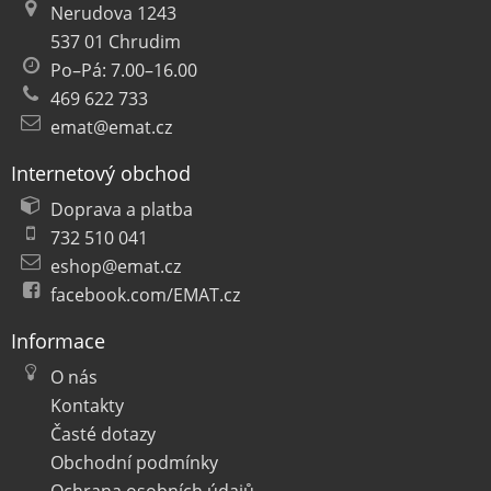
Nerudova 1243
537 01 Chrudim
Po–Pá: 7.00–16.00
469 622 733
emat@emat.cz
Internetový obchod
Doprava a platba
732 510 041
eshop@emat.cz
facebook.com/EMAT.cz
Informace
O nás
Kontakty
Časté dotazy
Obchodní podmínky