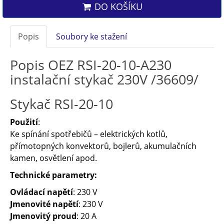
DO KOŠÍKU
Popis
Soubory ke stažení
Popis OEZ RSI-20-10-A230
instalační stykač 230V /36609/
Stykač RSI-20-10
Použití
:
Ke spínání spotřebičů – elektrických kotlů,
přímotopných konvektorů, bojlerů, akumulačních
kamen, osvětlení apod.
Technické parametry:
Ovládací napětí
: 230 V
Jmenovité napětí
: 230 V
Jmenovitý proud
: 20 A